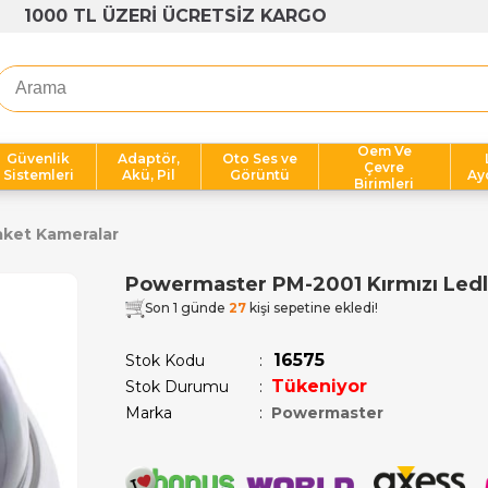
1000 TL ÜZERİ ÜCRETSİZ KARGO
Oem Ve
Güvenlik
Adaptör,
Oto Ses ve
Çevre
Sistemleri
Akü, Pil
Görüntü
Ay
Birimleri
ket Kameralar
Powermaster PM-2001 Kırmızı Led
Son 1 günde
27
kişi sepetine ekledi!
16575
Stok Kodu
Tükeniyor
Stok Durumu
:
Marka
:
Powermaster