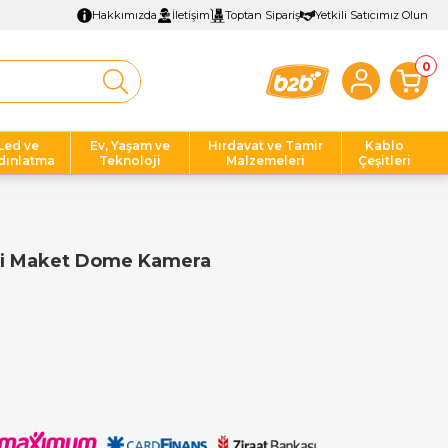
Hakkımızda
İletişim
Toptan Sipariş
Yetkili Satıcımız Olun
0
Led ve
Ev, Yaşam ve
Hırdavat ve Tamir
Kablo
dınlatma
Teknoloji
Malzemeleri
Çeşitleri
li Maket Dome Kamera