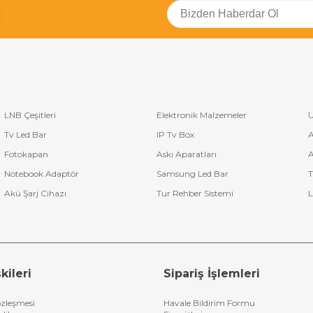
LNB Çeşitleri
Elektronik Malzemeler
U
Tv Led Bar
IP Tv Box
A
Fotokapan
Askı Aparatları
A
Notebook Adaptör
Samsung Led Bar
T
Akü Şarj Cihazı
Tur Rehber Sistemi
L
kileri
Sipariş İşlemleri
özleşmesi
Havale Bildirim Formu