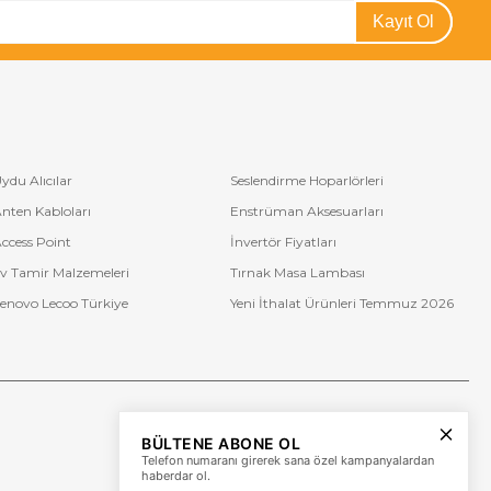
Kayıt Ol
ydu Alıcılar
Seslendirme Hoparlörleri
nten Kabloları
Enstrüman Aksesuarları
ccess Point
İnvertör Fiyatları
v Tamir Malzemeleri
Tırnak Masa Lambası
enovo Lecoo Türkiye
Yeni İthalat Ürünleri Temmuz 2026
Bize Ulaşın
BÜLTENE ABONE OL
+90 (850) 473 08 08
Telefon numaranı girerek sana özel kampanyalardan
haberdar ol.