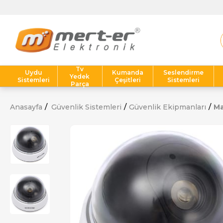
Tv
Uydu
Kumanda
Seslendirme
Yedek
Sistemleri
Çeşitleri
Sistemleri
Parça
Anasayfa
Güvenlik Sistemleri
Güvenlik Ekipmanları
Ma