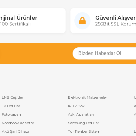
rijinal Ürünler
Güvenli Alışver
100 Sertifikalı
256Bit SSL Korum
LNB Çeşitleri
Elektronik Malzemeler
U
Tv Led Bar
IP Tv Box
A
Fotokapan
Askı Aparatları
A
Notebook Adaptör
Samsung Led Bar
T
Akü Şarj Cihazı
Tur Rehber Sistemi
L