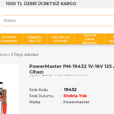
1000 TL ÜZERİ ÜCRETSİZ KARGO
Oem Ve
Güvenlik
Adaptör,
Oto Ses ve
Çevre
Sistemleri
Akü, Pil
Görüntü
Ay
Birimleri
etleri
Ölçü Aletleri
PowerMaster PM-19432 1V-16V 125 
Cihazı
Son 1 günde
12
kişi sepetine ekledi!
19432
Stok Kodu
Stokta Yok
Stok Durumu
:
Marka
:
Powermaster