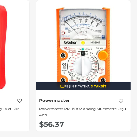
PEŞIN FIYATINA
3 TAKSIT
Powermaster
çü Aleti PM-
Powermaster PM-15902 Analog Multimetre Ölçü
Aleti
$56.37