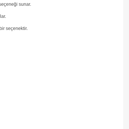
t seçeneği sunar.
lar.
ir seçenektir.