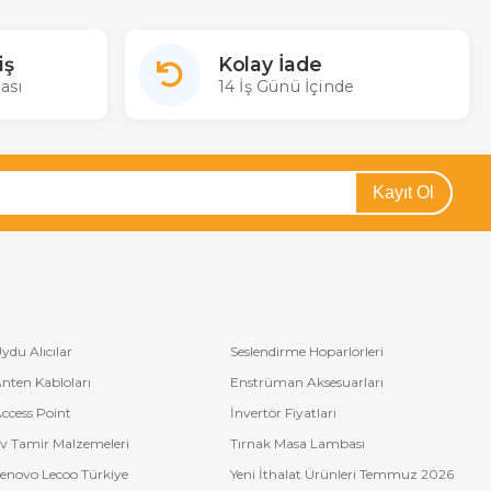
iş
Kolay İade
ası
14 İş Günü İçinde
Kayıt Ol
ydu Alıcılar
Seslendirme Hoparlörleri
nten Kabloları
Enstrüman Aksesuarları
ccess Point
İnvertör Fiyatları
v Tamir Malzemeleri
Tırnak Masa Lambası
enovo Lecoo Türkiye
Yeni İthalat Ürünleri Temmuz 2026