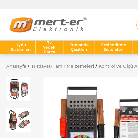
Tv
Uydu
Kumanda
Seslendirme
Yedek
Sistemleri
Çeşitleri
Sistemleri
Parça
Anasayfa
Hırdavat-Tamir Malzemeleri
Kontrol ve Ölçü Al