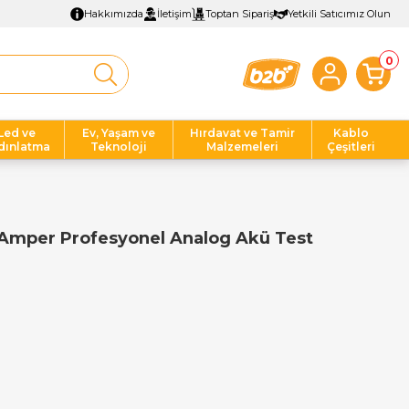
Hakkımızda
İletişim
Toptan Sipariş
Yetkili Satıcımız Olun
0
Led ve
Ev, Yaşam ve
Hırdavat ve Tamir
Kablo
dınlatma
Teknoloji
Malzemeleri
Çeşitleri
Amper Profesyonel Analog Akü Test