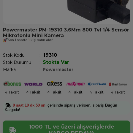
Powermaster PM-19310 3.6Mm 800 Tvl 1/4 Sensör
Mikrofonlu Mini Kamera
Son 1 saatte
1
kişi satın aldı!
19310
Stok Kodu
Stokta Var
Stok Durumu
:
Marka
:
Powermaster
4 Taksit
4 Taksit
4 Taksit
4 Taksit
4 Taksit
4 Taksit
0 saat 10 dk 59 sn
içerisinde sipariş verirsen, sipariş
Bugün
Kargoda!
1000 TL ve üzeri alışverişlerde