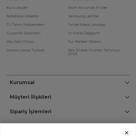
Kuru Aküler
Akım Korumalı Prizler
Notebook Adaptör
Samsung Led Bar
Tv Tamir Malzemeleri
Tırnak Masa Lambası
Güvenlik Sistemleri
Tv Panel Değişimi
Akü Şarj Cihazı
Tur Rehber Sistemi
Lenovo Lecoo Türkiye
Yeni İthalat Ürünleri Temmuz
2026
Kurumsal
Müşteri İlişkileri
Sipariş İşlemleri
Bize Ulaşın