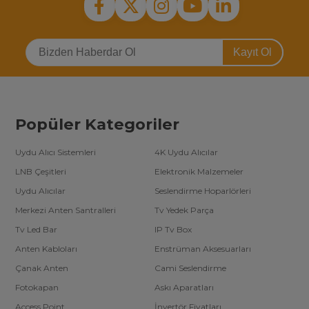
Kayıt Ol
Popüler Kategoriler
Uydu Alıcı Sistemleri
4K Uydu Alıcılar
LNB Çeşitleri
Elektronik Malzemeler
Uydu Alıcılar
Seslendirme Hoparlörleri
Merkezi Anten Santralleri
Tv Yedek Parça
Tv Led Bar
IP Tv Box
Anten Kabloları
Enstrüman Aksesuarları
Çanak Anten
Cami Seslendirme
Fotokapan
Askı Aparatları
Access Point
İnvertör Fiyatları