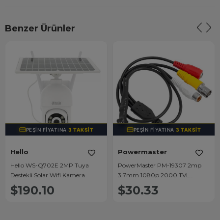
Benzer Ürünler
PEŞIN FIYATINA
3 TAKSIT
PEŞIN FIYATINA
3 TAKSIT
Hello
Powermaster
Hello WS-Q702E 2MP Tuya
PowerMaster PM-19307 2mp
Destekli Solar Wifi Kamera
3.7mm 1080p 2000 TVL
Analog CVBS Yuvarlak Mini Tip
$190.10
$30.33
Mikrofonlu Kamera