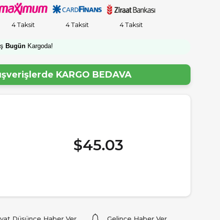
4 Taksit
4 Taksit
4 Taksit
iş
Bugün
Kargoda!
lışverişlerde
KARGO BEDAVA
$45.03
iyat Düşünce Haber Ver
Gelince Haber Ver