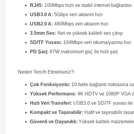
RJ45:
100Mbps hızlı ve stabil internet bağlantısı
USB3.0 A:
5Gbps veri aktarım hızı
USB2.0 A:
480Mbps veri aktarım hızı
3.5mm Ses:
Net ve yüksek kaliteli ses çıkışı
SD/TF Yuvası:
104Mbps veri okuma/yazma hızı
PD Şarj:
87W maksimum güç ile hızlı şarj
Neden Tercih Etmelisiniz?:
Çok Fonksiyonlu:
10 farklı bağlantı noktasına sah
Yüksek Performans:
4K HDTV ve 1080P VGA deste
Hızlı Veri Transferi:
USB3.0 ve SD/TF yuvası ile hı
Kompakt ve Taşınabilir:
Hafif ve taşınabilir tasa
Güvenli ve Dayanıklı:
Yüksek kaliteli malzemeler