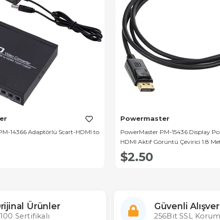
er
Powermaster
M-14366 Adaptörlü Scart-HDMI to
PowerMaster PM-15436 Display Po
HDMI Aktif Görüntü Çevirici 1.8 Me
$2.50
rijinal Ürünler
Güvenli Alışver
100 Sertifikalı
256Bit SSL Korum