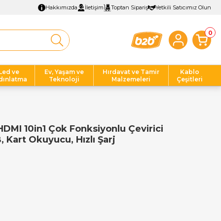
Hakkımızda
İletişim
Toptan Sipariş
Yetkili Satıcımız Olun
0
Led ve
Ev, Yaşam ve
Hırdavat ve Tamir
Kablo
dınlatma
Teknoloji
Malzemeleri
Çeşitleri
MI 10in1 Çok Fonksiyonlu Çevirici
 Kart Okuyucu, Hızlı Şarj