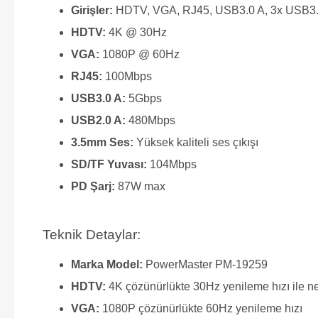
Girişler:
HDTV, VGA, RJ45, USB3.0 A, 3x USB3.0
HDTV:
4K @ 30Hz
VGA:
1080P @ 60Hz
RJ45:
100Mbps
USB3.0 A:
5Gbps
USB2.0 A:
480Mbps
3.5mm Ses:
Yüksek kaliteli ses çıkışı
SD/TF Yuvası:
104Mbps
PD Şarj:
87W max
Teknik Detaylar:
Marka Model:
PowerMaster PM-19259
HDTV:
4K çözünürlükte 30Hz yenileme hızı ile net
VGA:
1080P çözünürlükte 60Hz yenileme hızı