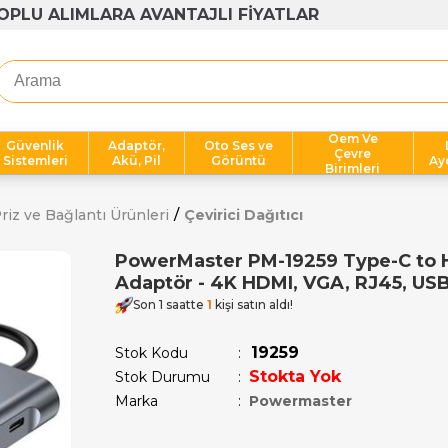
1000 TL ÜZERİ ÜCRETSİZ KARGO
Oem Ve
Güvenlik
Adaptör,
Oto Ses ve
Çevre
Sistemleri
Akü, Pil
Görüntü
Ay
Birimleri
riz ve Bağlantı Ürünleri
Çevirici Dağıtıcı
PowerMaster PM-19259 Type-C to HD
Adaptör - 4K HDMI, VGA, RJ45, USB,
Son 1 saatte
1
kişi satın aldı!
19259
Stok Kodu
Stokta Yok
Stok Durumu
:
Marka
:
Powermaster