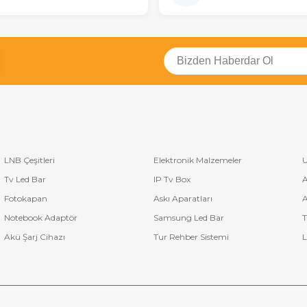
LNB Çeşitleri
Elektronik Malzemeler
U
Tv Led Bar
IP Tv Box
A
Fotokapan
Askı Aparatları
A
Notebook Adaptör
Samsung Led Bar
T
Akü Şarj Cihazı
Tur Rehber Sistemi
L