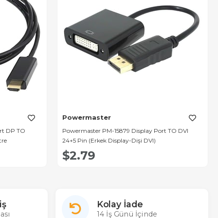
Powermaster
rt DP TO
Powermaster PM-15879 Display Port TO DVI
tre
24+5 Pin (Erkek Display-Dişi DVI)
$2.79
iş
Kolay İade
ası
14 İş Günü İçinde