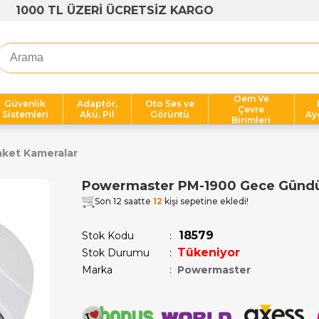
1000 TL ÜZERİ ÜCRETSİZ KARGO
Oem Ve
Güvenlik
Adaptör,
Oto Ses ve
Çevre
Sistemleri
Akü, Pil
Görüntü
Ay
Birimleri
ket Kameralar
Powermaster PM-1900 Gece Gündü
Son 12 saatte
12
kişi sepetine ekledi!
18579
Stok Kodu
Tükeniyor
Stok Durumu
:
Marka
:
Powermaster