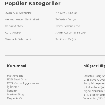
Popüler Kategoriler
Uydu Alıcı Sistemleri
4K Uydu Alıcılar
Merkezi Anten Santralleri
Tv Yedek Parça
Çanak Anten
Cami Seslendirme
Kuru Aküler
Akım Korumalı Prizler
Güvenlik Sistemleri
Tv Panel Değişimi
Kurumsal
Müşteri İliş
Hakkımızda
Mesafeli Satış S
B2B Bayi Girişi
Gizlilik ve Güve
B2B Merter Uygulaması
Satış Sözleşmes
İş İlanları
İptal ve İade Şar
İletişim
Kişisel Verileri
Mert-er Blog
ETK Bilgilendir
Bayimiz Ol
Yazılımlar / Sür