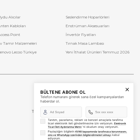
ydu Alıcılar
Seslendirme Hoparlörleri
nten Kabloları
Enstrüman Aksesuarları
ccess Point
İnvertör Fiyatları
v Tamir Malzemeleri
Tırnak Masa Lambası
enovo Lecoo Türkiye
Yeni İthalat Ürünleri Temmuz 2026
Bize Ulaşın
BÜLTENE ABONE OL
+90 (850) 473 08 08
Telefon numaranı girerek sana özel kampanyalardan
haberdar ol.
Tevfik Bey Mah. Dr. Ali Demir Cd. No:51 Kat:2 Kobi İş
Merkezi
Küçükçekmece / İstanbul
Tanıtım, pazarlama, reklam ve benzeri amaçlarla tarafıma
ticari elektronik ileti gönderilmesine izin veriyorum.
Elektronik
'ni okudum onay veriyorum.
Ticari İleti Aydınlatma Metni
Paylaştığım bilgilerin
KVKK kapsamında tarafınızca korunmasını,
kabul
sms ve WhatsApp üzerinden bilgilendirmeleri almayı
ediyorum.