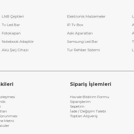
LNB Çeşitleri
Elektronik Malzemeler
U
Tv Led Bar
IP Tv Box
A
Fotokapan
Askı Aparatları
A
Notebook Adaptör
Samsung Led Bar
T
Akü Şarj Cihazı
Tur Rehber Sistemi
L
kileri
Sipariş İşlemleri
özleşmesi
Havale Bildirim Formu
nlik
Siparişlerim
i
Sepetim
tları
İade / Değişim Talebi
n Korunması
Toptan Alışveriş
me Metni
ücüler