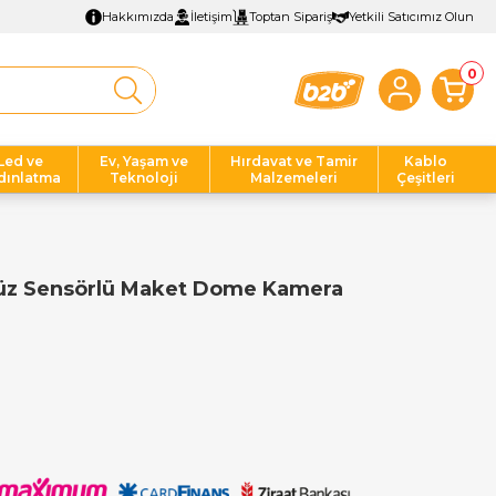
Hakkımızda
İletişim
Toptan Sipariş
Yetkili Satıcımız Olun
0
Led ve
Ev, Yaşam ve
Hırdavat ve Tamir
Kablo
dınlatma
Teknoloji
Malzemeleri
Çeşitleri
z Sensörlü Maket Dome Kamera