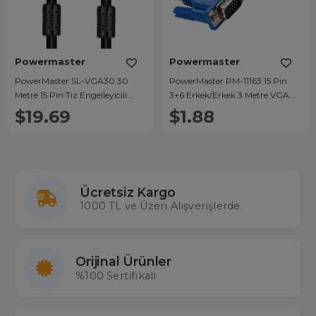
Powermaster
Powermaster
PowerMaster SL-VGA30 30
PowerMaster PM-11163 15 Pin
Metre 15 Pin Tiz Engelleyicili
3+6 Erkek/Erkek 3 Metre VGA
Erkek-Erkek VGA Kablo
Görüntü Kablosu
$19.69
$1.88
Ücretsiz Kargo
1000 TL ve Üzeri Alışverişlerde
Orijinal Ürünler
%100 Sertifikalı