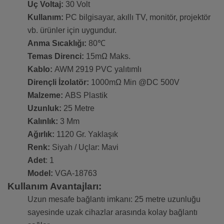
Uç Voltaj:
30 Volt
Kullanım:
PC bilgisayar, akıllı TV, monitör, projektör
vb. ürünler için uygundur.
Anma Sıcaklığı:
80℃
Temas Direnci:
15mΩ Maks.
Kablo:
AWM 2919 PVC yalıtımlı
Dirençli İzolatör:
1000mΩ Min @DC 500V
Malzeme:
ABS Plastik
Uzunluk:
25 Metre
Kalınlık:
3 Mm
Ağırlık:
1120 Gr. Yaklaşık
Renk:
Siyah / Uçlar: Mavi
Adet
: 1
Model:
VGA-18763
Kullanım Avantajları:
Uzun mesafe bağlantı imkanı: 25 metre uzunluğu
sayesinde uzak cihazlar arasında kolay bağlantı