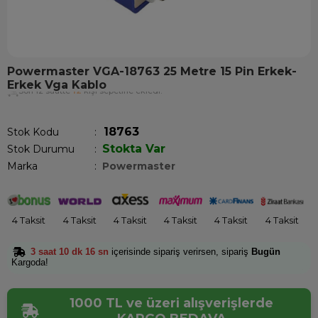
Powermaster VGA-18763 25 Metre 15 Pin Erkek-
Erkek Vga Kablo
Son 12 saatte
12
kişi sepetine ekledi!
18763
Stok Kodu
Stokta Var
Stok Durumu
:
Marka
:
Powermaster
4 Taksit
4 Taksit
4 Taksit
4 Taksit
4 Taksit
4 Taksit
3 saat 10 dk 15 sn
içerisinde sipariş verirsen, sipariş
Bugün
Kargoda!
1000 TL ve üzeri alışverişlerde