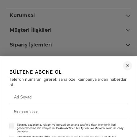
Kurumsal
Müşteri İlişkileri
Sipariş İşlemleri
Bize Ulaşın
BÜLTENE ABONE OL
+90 (850) 473 08 08
Telefon numaranı girerek sana özel kampanyalardan haberdar
ol.
Tevfik Bey Mah. Dr. Ali Demir Cd. No:51 Kat:2 Kobi İş Merkezi
Küçükçekmece / İstanbul
Tanıtım, pazarlama, reklam ve benzeri amaçlarla tarafıma ticari elektronik ileti
gönderilmesine izin veriyorum.
'ni okudum onay
Elektronik Ticari İleti Aydınlatma Metni
veriyorum.
Paylaştığım bilgilerin