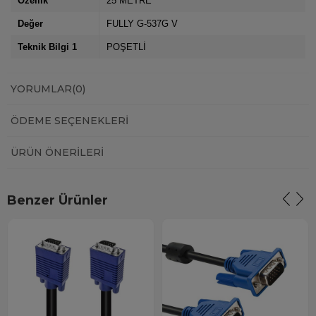
Özellik
25 METRE
Değer
FULLY G-537G V
Teknik Bilgi 1
POŞETLİ
YORUMLAR
(0)
ÖDEME SEÇENEKLERI
ÜRÜN ÖNERILERI
Benzer Ürünler