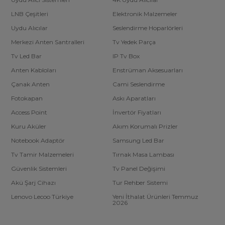
LNB Çeşitleri
Elektronik Malzemeler
Uydu Alıcılar
Seslendirme Hoparlörleri
Merkezi Anten Santralleri
Tv Yedek Parça
Tv Led Bar
IP Tv Box
Anten Kabloları
Enstrüman Aksesuarları
Çanak Anten
Cami Seslendirme
Fotokapan
Askı Aparatları
Access Point
İnvertör Fiyatları
Kuru Aküler
Akım Korumalı Prizler
Notebook Adaptör
Samsung Led Bar
Tv Tamir Malzemeleri
Tırnak Masa Lambası
Güvenlik Sistemleri
Tv Panel Değişimi
Akü Şarj Cihazı
Tur Rehber Sistemi
Lenovo Lecoo Türkiye
Yeni İthalat Ürünleri Temmuz
2026