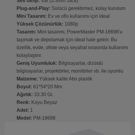
Ses Girişi:
Var (3.5mm Jack)
Plug-and-Play:
Sürücü gerektirmez, kolay kurulum
Mini Tasarım:
Ev ve ofis kullanımı için ideal
Yüksek Çözünürlük:
1080p
Tasarım:
Mini tasarımı, PowerMaster PM-18698'u
taşımak ve depolamak için ideal hale getirir. Bu
özellik, evde, ofiste veya seyahat sırasında kullanımı
kolaylaştırır.
Geniş Uyumluluk:
Bilgisayarlar, dizüstü
bilgisayarlar, projektörler, monitörler vb. ile uyumlu
Malzeme:
Yüksek kalite Abs plastik
Boyut:
61*54*20 Mm
Ağırlık:
33.30 Gr.
Renk:
Koyu Beyaz
Adet:
1
Model:
PM-18698