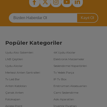
Kayıt Ol
Popüler Kategoriler
Uydu Alıcı Sistemleri
4K Uydu Alıcılar
LNB Çeşitleri
Elektronik Malzemeler
Uydu Alıcılar
Seslendirme Hoparlörleri
Merkezi Anten Santralleri
Tv Yedek Parça
Tv Led Bar
IP Tv Box
Anten Kabloları
Enstrüman Aksesuarları
Çanak Anten
Cami Seslendirme
Fotokapan
Askı Aparatları
Access Point
İnvertör Fiyatları