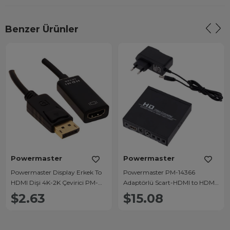
Benzer Ürünler
Powermaster
Powermaster
Powermaster Display Erkek To
Powermaster PM-14366
HDMI Dişi 4K-2K Çevirici PM-
Adaptörlü Scart-HDMI to HDMI
14030
Çevirici
$2.63
$15.08