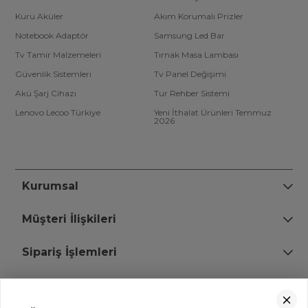
Kuru Aküler
Akım Korumalı Prizler
Notebook Adaptör
Samsung Led Bar
Tv Tamir Malzemeleri
Tırnak Masa Lambası
Güvenlik Sistemleri
Tv Panel Değişimi
Akü Şarj Cihazı
Tur Rehber Sistemi
Lenovo Lecoo Türkiye
Yeni İthalat Ürünleri Temmuz
2026
Kurumsal
Müşteri İlişkileri
Sipariş İşlemleri
Bize Ulaşın