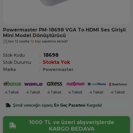
Powermaster PM-18698 VGA To HDMI Ses Girişli
Mini Model Dönüştürücü
Son 12 saatte
12
kişi sepetine ekledi!
18698
Stok Kodu
Stokta Yok
Stok Durumu
:
Marka
:
Powermaster
4 Taksit
4 Taksit
4 Taksit
4 Taksit
4 Taksit
4 Taksit
Şimdi vereceğin sipariş
En Geç Pazartesi
Kargoda!
1000 TL ve üzeri alışverişlerde
KARGO BEDAVA