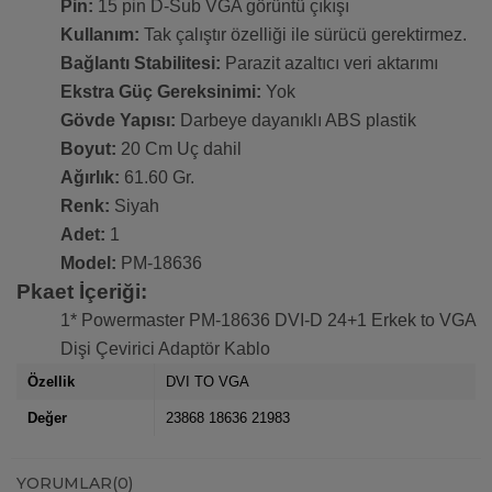
Pin:
15 pin D-Sub VGA görüntü çıkışı
Kullanım:
Tak çalıştır özelliği ile sürücü gerektirmez.
Bağlantı Stabilitesi:
Parazit azaltıcı veri aktarımı
Ekstra Güç Gereksinimi:
Yok
Gövde Yapısı:
Darbeye dayanıklı ABS plastik
Boyut:
20 Cm Uç dahil
Ağırlık:
61.60 Gr.
Renk:
Siyah
Adet:
1
Model:
PM-18636
Pkaet İçeriği:
1* Powermaster PM-18636 DVI-D 24+1 Erkek to VGA
Dişi Çevirici Adaptör Kablo
Özellik
DVI TO VGA
Değer
23868 18636 21983
YORUMLAR
(0)