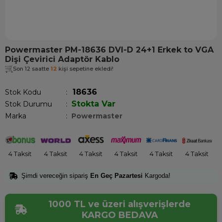
Powermaster PM-18636 DVI-D 24+1 Erkek to VGA
Dişi Çevirici Adaptör Kablo
Son 12 saatte
12
kişi sepetine ekledi!
18636
Stok Kodu
Stokta Var
Stok Durumu
:
Marka
:
Powermaster
4 Taksit
4 Taksit
4 Taksit
4 Taksit
4 Taksit
4 Taksit
Şimdi vereceğin sipariş
En Geç Pazartesi
Kargoda!
1000 TL ve üzeri alışverişlerde
KARGO BEDAVA