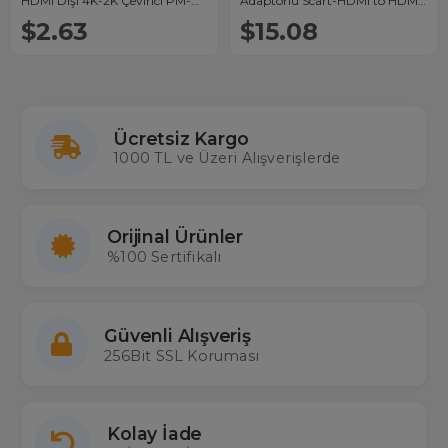
HDMI Dişi 4K-2K Çevirici PM-
Adaptörlü Scart-HDMI to HDMI
14030
Çevirici
$2.63
$15.08
Ücretsiz Kargo
1000 TL ve Üzeri Alışverişlerde
Orijinal Ürünler
%100 Sertifikalı
Güvenli Alışveriş
256Bit SSL Koruması
Kolay İade