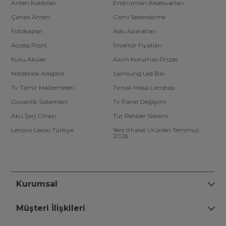
Anten Kabloları
Enstrüman Aksesuarları
Çanak Anten
Cami Seslendirme
Fotokapan
Askı Aparatları
Access Point
İnvertör Fiyatları
Kuru Aküler
Akım Korumalı Prizler
Notebook Adaptör
Samsung Led Bar
Tv Tamir Malzemeleri
Tırnak Masa Lambası
Güvenlik Sistemleri
Tv Panel Değişimi
Akü Şarj Cihazı
Tur Rehber Sistemi
Lenovo Lecoo Türkiye
Yeni İthalat Ürünleri Temmuz
2026
Kurumsal
Müşteri İlişkileri