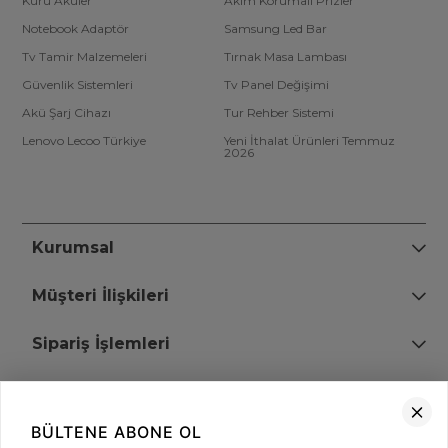
Kuru Aküler
Akım Korumalı Prizler
Notebook Adaptör
Samsung Led Bar
Tv Tamir Malzemeleri
Tırnak Masa Lambası
Güvenlik Sistemleri
Tv Panel Değişimi
Akü Şarj Cihazı
Tur Rehber Sistemi
Lenovo Lecoo Türkiye
Yeni İthalat Ürünleri Temmuz
2026
Kurumsal
Müşteri İlişkileri
Sipariş İşlemleri
Bize Ulaşın
BÜLTENE ABONE OL
+90 (850) 473 08 08