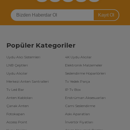
Kayıt Ol
Popüler Kategoriler
Uydu Alıcı Sistemleri
4K Uydu Alıcılar
LNB Çeşitleri
Elektronik Malzemeler
Uydu Alıcılar
Seslendirme Hoparlörleri
Merkezi Anten Santralleri
Tv Yedek Parça
Tv Led Bar
IP Tv Box
Anten Kabloları
Enstrüman Aksesuarları
Çanak Anten
Cami Seslendirme
Fotokapan
Askı Aparatları
Access Point
İnvertör Fiyatları