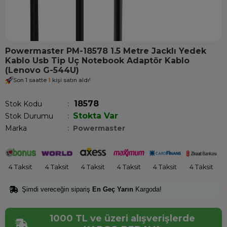
Powermaster PM-18578 1.5 Metre Jacklı Yedek
Kablo Usb Tip Uç Notebook Adaptör Kablo
(Lenovo G-544U)
Son 1 saatte
1
kişi satın aldı!
18578
Stok Kodu
Stokta Var
Stok Durumu
:
Marka
:
Powermaster
4 Taksit
4 Taksit
4 Taksit
4 Taksit
4 Taksit
4 Taksit
Şimdi vereceğin sipariş
En Geç Yarın
Kargoda!
1000 TL ve üzeri alışverişlerde