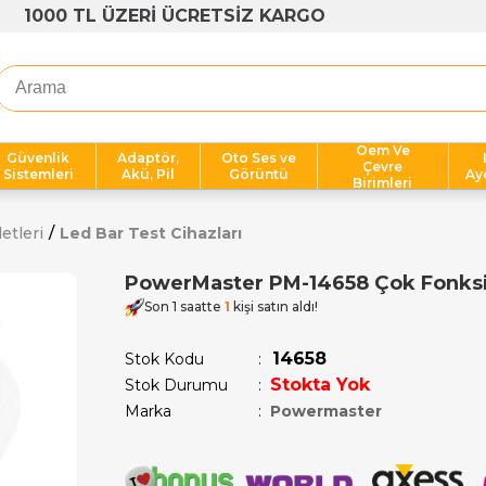
1000 TL ÜZERİ ÜCRETSİZ KARGO
Oem Ve
Güvenlik
Adaptör,
Oto Ses ve
Çevre
Sistemleri
Akü, Pil
Görüntü
Ay
Birimleri
etleri
Led Bar Test Cihazları
PowerMaster PM-14658 Çok Fonksiy
Son 1 saatte
1
kişi satın aldı!
14658
Stok Kodu
Stokta Yok
Stok Durumu
:
Marka
:
Powermaster