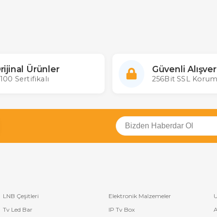
rijinal Ürünler
Güvenli Alışver
100 Sertifikalı
256Bit SSL Korum
LNB Çeşitleri
Elektronik Malzemeler
U
Tv Led Bar
IP Tv Box
A