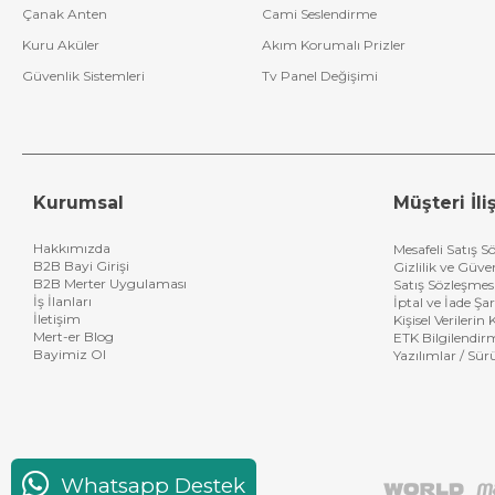
Çanak Anten
Cami Seslendirme
Kuru Aküler
Akım Korumalı Prizler
Güvenlik Sistemleri
Tv Panel Değişimi
Kurumsal
Müşteri İliş
Hakkımızda
Mesafeli Satış S
B2B Bayi Girişi
Gizlilik ve Güve
B2B Merter Uygulaması
Satış Sözleşmes
İş İlanları
İptal ve İade Şar
İletişim
Kişisel Verileri
Mert-er Blog
ETK Bilgilendir
Bayimiz Ol
Yazılımlar / Sür
Whatsapp Destek