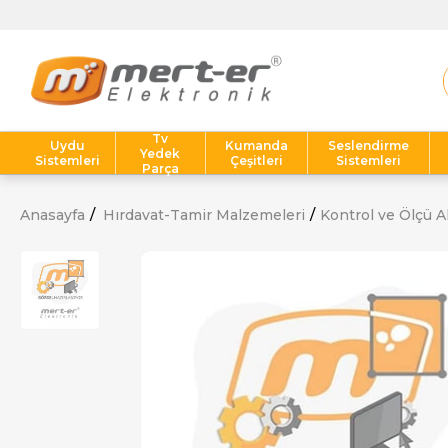
Tv
Uydu
Kumanda
Seslendirme
Yedek
Sistemleri
Çeşitleri
Sistemleri
Parça
Anasayfa
Hırdavat-Tamir Malzemeleri
Kontrol ve Ölçü Al