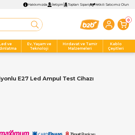
Hakkımızda
İletişim
Toptan Sipariş
Yetkili Satıcımız Olun
0
Led ve
Ev, Yaşam ve
Hırdavat ve Tamir
Kablo
dınlatma
Teknoloji
Malzemeleri
Çeşitleri
onlu E27 Led Ampul Test Cihazı