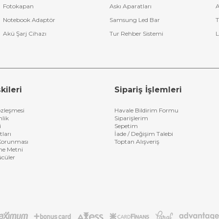
Fotokapan
Askı Aparatları
A
Notebook Adaptör
Samsung Led Bar
T
Akü Şarj Cihazı
Tur Rehber Sistemi
L
kileri
Sipariş İşlemleri
özleşmesi
Havale Bildirim Formu
nlik
Siparişlerim
i
Sepetim
tları
İade / Değişim Talebi
n Korunması
Toptan Alışveriş
me Metni
ücüler