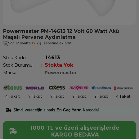
Powermaster PM-14613 12 Volt 60 Watt Akü
Maşalı Pervane Aydınlatma
Son 12 saatte
12
kişi sepetine ekledi!
14613
Stok Kodu
Stokta Yok
Stok Durumu
:
Marka
:
Powermaster
4 Taksit
4 Taksit
4 Taksit
4 Taksit
4 Taksit
4 Taksit
Şimdi vereceğin sipariş
En Geç Yarın
Kargoda!
1000 TL ve üzeri alışverişlerde
KARGO BEDAVA