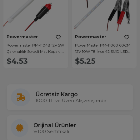
Powermaster
Powermaster
Powermaster PM-11048 12V 5W
PowerMaster PM-11060 60CM
Çakmaklık Soketli Mat Kapaklı
12V 10W T8 İnce 42 SMD LED
30 cm LED Bar Lamba (6500K
6500K Beyaz Lamba Akü
$4.53
$5.25
Beyaz)
Maşalı Anahtarlı
Ücretsiz Kargo
1000 TL ve Üzeri Alışverişlerde
Orijinal Ürünler
%100 Sertifikalı