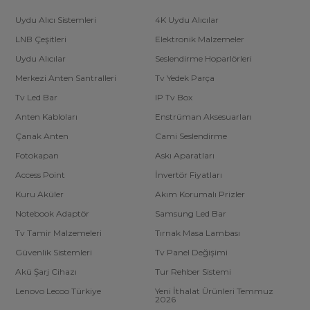
Uydu Alıcı Sistemleri
4K Uydu Alıcılar
LNB Çeşitleri
Elektronik Malzemeler
Uydu Alıcılar
Seslendirme Hoparlörleri
Merkezi Anten Santralleri
Tv Yedek Parça
Tv Led Bar
IP Tv Box
Anten Kabloları
Enstrüman Aksesuarları
Çanak Anten
Cami Seslendirme
Fotokapan
Askı Aparatları
Access Point
İnvertör Fiyatları
Kuru Aküler
Akım Korumalı Prizler
Notebook Adaptör
Samsung Led Bar
Tv Tamir Malzemeleri
Tırnak Masa Lambası
Güvenlik Sistemleri
Tv Panel Değişimi
Akü Şarj Cihazı
Tur Rehber Sistemi
Lenovo Lecoo Türkiye
Yeni İthalat Ürünleri Temmuz
2026