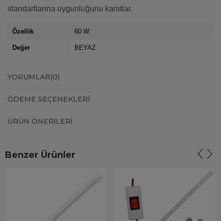
standartlarına uygunluğunu kanıtlar.
Özellik
60 W
Değer
BEYAZ
YORUMLAR
(0)
ÖDEME SEÇENEKLERI
ÜRÜN ÖNERILERI
Benzer Ürünler