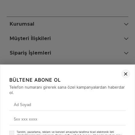
Kurumsal
Müşteri İlişkileri
Sipariş İşlemleri
Bize Ulaşın
BÜLTENE ABONE OL
+90 (850) 473 08 08
Telefon numaranı girerek sana özel kampanyalardan haberdar
ol.
Tevfik Bey Mah. Dr. Ali Demir Cd. No:51 Kat:2 Kobi İş Merkezi
Küçükçekmece / İstanbul
Tanıtım, pazarlama, reklam ve benzeri amaçlarla tarafıma ticari elektronik ileti