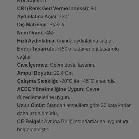
Kol Sayısı:
3
CRI (Renk Geri Verme İndeksi):
80
Aydınlatma Açısı:
220°
Dış Malzeme:
Plastik
Nem Oranı:
%80
Hızlı Aydınlatma:
Anında aydınlatma sağlar.
Enerji Tasarrufu:
%80'e kadar enerji tasarrufu
sağlar.
Cıva İçermez:
Çevre dostu tasarım.
Ampul Boyutu:
22.4 Cm
Çalışma Sıcaklığı:
-20°C ile +45°C arasında
AEEE Yönetmeliğine Uygun:
Çevre
düzenlemelerine uygun.
Uzun Ömür:
Standart ampullere göre 20 kata kadar
daha uzun ömürlü.
CE Belgeli:
Avrupa Birliği standartlarına uygunluğu
belgelenmiştir.