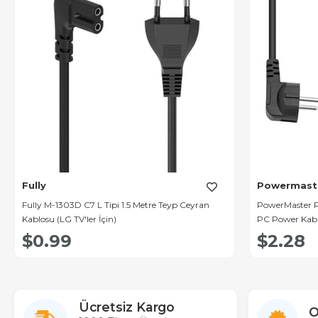
Fully
Powermast
Fully M-1303D C7 L Tipi 1.5 Metre Teyp Ceyran
PowerMaster PM
Kablosu (LG TV'ler İçin)
PC Power Kabl
$0.99
$2.28
Ücretsiz Kargo
O