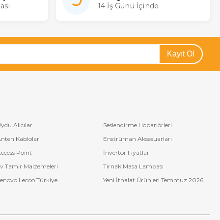
ası
14 İş Günü İçinde
Kayıt Ol
ydu Alıcılar
Seslendirme Hoparlörleri
nten Kabloları
Enstrüman Aksesuarları
ccess Point
İnvertör Fiyatları
v Tamir Malzemeleri
Tırnak Masa Lambası
enovo Lecoo Türkiye
Yeni İthalat Ürünleri Temmuz 2026