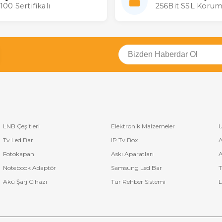
100 Sertifikalı
256Bit SSL Korum
LNB Çeşitleri
Elektronik Malzemeler
U
Tv Led Bar
IP Tv Box
A
Fotokapan
Askı Aparatları
A
Notebook Adaptör
Samsung Led Bar
T
Akü Şarj Cihazı
Tur Rehber Sistemi
L