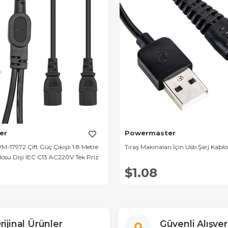
er
Powermaster
-17972 Çift Güç Çıkışlı 1.8 Metre
Tıraş Makinaları İçin Usb Şarj Kablo
osu Dişi IEC C13 AC220V Tek Priz
$1.08
rijinal Ürünler
Güvenli Alışver