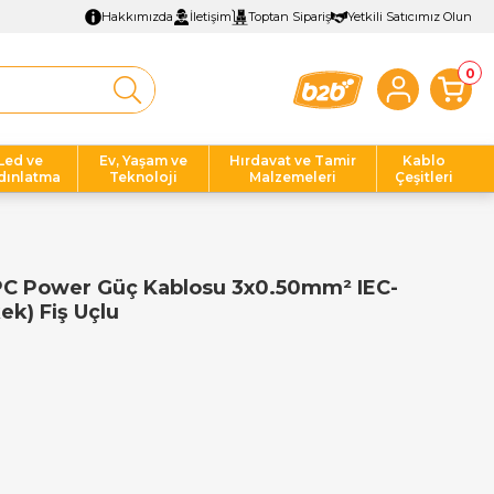
Hakkımızda
İletişim
Toptan Sipariş
Yetkili Satıcımız Olun
0
Led ve
Ev, Yaşam ve
Hırdavat ve Tamir
Kablo
dınlatma
Teknoloji
Malzemeleri
Çeşitleri
PC Power Güç Kablosu 3x0.50mm² IEC-
ek) Fiş Uçlu