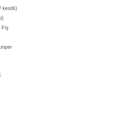
kesitli)
i)
 Fiş
Amper
1