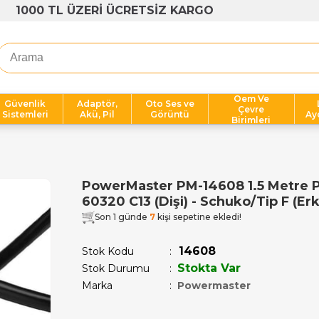
1000 TL ÜZERİ ÜCRETSİZ KARGO
Oem Ve
Güvenlik
Adaptör,
Oto Ses ve
Çevre
Sistemleri
Akü, Pil
Görüntü
Ay
Birimleri
PowerMaster PM-14608 1.5 Metre 
60320 C13 (Dişi) - Schuko/Tip F (Erk
Son 1 günde
7
kişi sepetine ekledi!
14608
Stok Kodu
Stokta Var
Stok Durumu
:
Marka
:
Powermaster