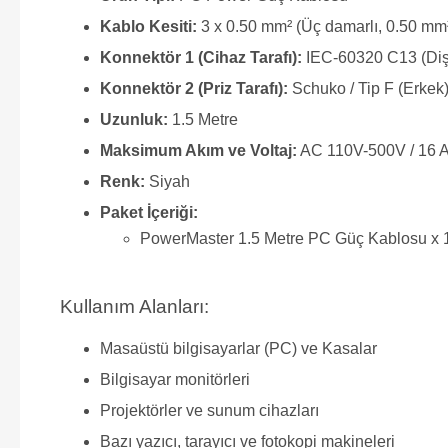
Kablo Kesiti:
3 x 0.50 mm² (Üç damarlı, 0.50 mm² 
Konnektör 1 (Cihaz Tarafı):
IEC-60320 C13 (Diş
Konnektör 2 (Priz Tarafı):
Schuko / Tip F (Erkek)
Uzunluk:
1.5 Metre
Maksimum Akım ve Voltaj:
AC 110V-500V / 16 
Renk:
Siyah
Paket İçeriği:
PowerMaster 1.5 Metre PC Güç Kablosu x 
Kullanım Alanları:
Masaüstü bilgisayarlar (PC) ve Kasalar
Bilgisayar monitörleri
Projektörler ve sunum cihazları
Bazı yazıcı, tarayıcı ve fotokopi makineleri