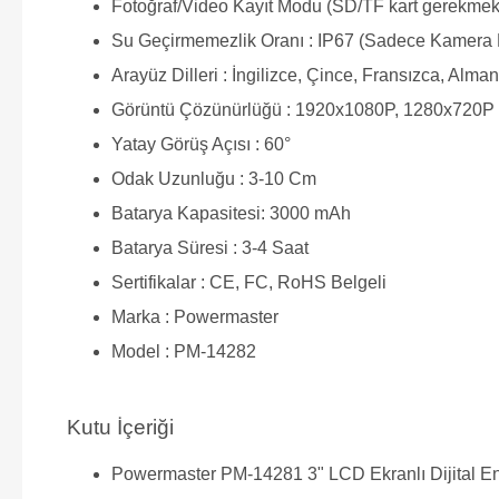
Fotoğraf/Video Kayıt Modu (SD/TF kart gerekmekt
Su Geçirmemezlik Oranı : IP67 (Sadece Kamera 
Arayüz Dilleri : İngilizce, Çince, Fransızca, Alm
Görüntü Çözünürlüğü : 1920x1080P, 1280x720P
Yatay Görüş Açısı : 60°
Odak Uzunluğu : 3-10 Cm
Batarya Kapasitesi: 3000 mAh
Batarya Süresi : 3-4 Saat
Sertifikalar : CE, FC, RoHS Belgeli
Marka : Powermaster
Model : PM-14282
Kutu İçeriği
Powermaster PM-14281 3" LCD Ekranlı Dijital 