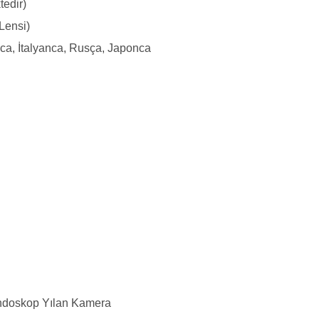
edir)
Lensi)
anca, İtalyanca, Rusça, Japonca
Endoskop Yılan Kamera