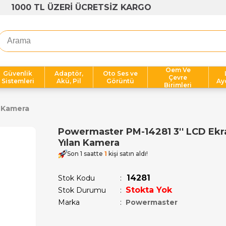
1000 TL ÜZERİ ÜCRETSİZ KARGO
Oem Ve
Güvenlik
Adaptör,
Oto Ses ve
Çevre
Sistemleri
Akü, Pil
Görüntü
Ay
Birimleri
n Kamera
Powermaster PM-14281 3'' LCD Ekran
Yılan Kamera
Son 1 saatte
1
kişi satın aldı!
14281
Stok Kodu
Stokta Yok
Stok Durumu
:
Marka
:
Powermaster