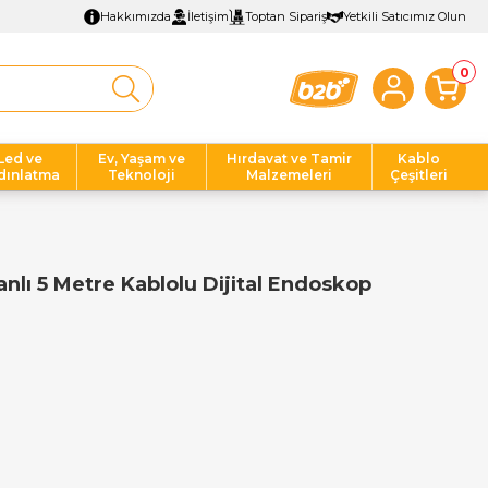
Hakkımızda
İletişim
Toptan Sipariş
Yetkili Satıcımız Olun
0
Led ve
Ev, Yaşam ve
Hırdavat ve Tamir
Kablo
dınlatma
Teknoloji
Malzemeleri
Çeşitleri
lı 5 Metre Kablolu Dijital Endoskop