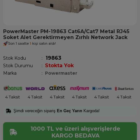
PowerMaster PM-19863 Cat6A/Cat7 Metal RJ45
Soket Alet Gerektirmeyen Zırhlı Network Jack
Son 1 saatte
1
kişi satın aldı!
19863
Stok Kodu
Stokta Yok
Stok Durumu
:
Marka
:
Powermaster
4 Taksit
4 Taksit
4 Taksit
4 Taksit
4 Taksit
4 Taksit
Şimdi vereceğin sipariş
En Geç Yarın
Kargoda!
1000 TL ve üzeri alışverişlerde
KARGO BEDAVA