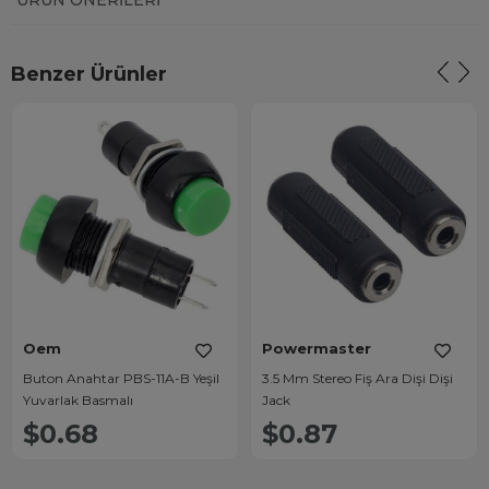
ÜRÜN ÖNERILERI
Benzer Ürünler
Oem
Powermaster
Buton Anahtar PBS-11A-B Yeşil
3.5 Mm Stereo Fiş Ara Dişi Dişi
Yuvarlak Basmalı
Jack
$0.68
$0.87