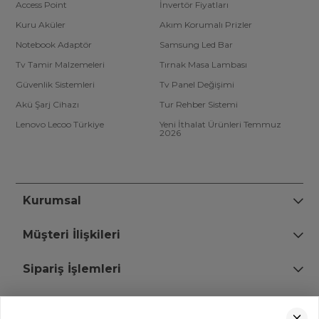
Access Point
İnvertör Fiyatları
Kuru Aküler
Akım Korumalı Prizler
Notebook Adaptör
Samsung Led Bar
Tv Tamir Malzemeleri
Tırnak Masa Lambası
Güvenlik Sistemleri
Tv Panel Değişimi
Akü Şarj Cihazı
Tur Rehber Sistemi
Lenovo Lecoo Türkiye
Yeni İthalat Ürünleri Temmuz
2026
Kurumsal
Müşteri İlişkileri
Sipariş İşlemleri
Bize Ulaşın