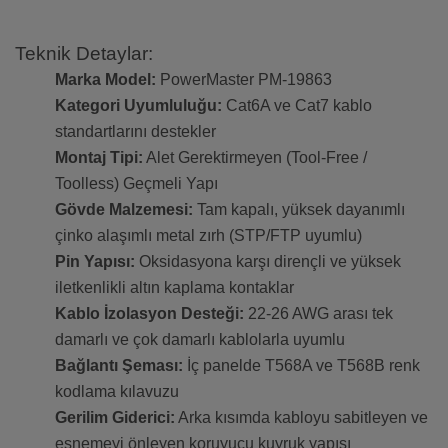
Teknik Detaylar:
Marka Model:
PowerMaster PM-19863
Kategori Uyumluluğu:
Cat6A ve Cat7 kablo
standartlarını destekler
Montaj Tipi:
Alet Gerektirmeyen (Tool-Free /
Toolless) Geçmeli Yapı
Gövde Malzemesi:
Tam kapalı, yüksek dayanımlı
çinko alaşımlı metal zırh (STP/FTP uyumlu)
Pin Yapısı:
Oksidasyona karşı dirençli ve yüksek
iletkenlikli altın kaplama kontaklar
Kablo İzolasyon Desteği:
22-26 AWG arası tek
damarlı ve çok damarlı kablolarla uyumlu
Bağlantı Şeması:
İç panelde T568A ve T568B renk
kodlama kılavuzu
Gerilim Giderici:
Arka kısımda kabloyu sabitleyen ve
esnemeyi önleyen koruyucu kuyruk yapısı