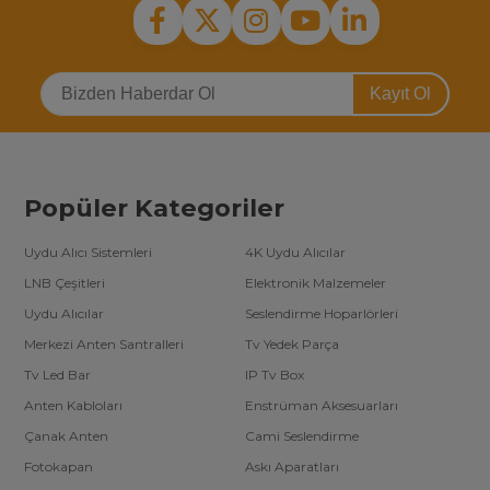
Kayıt Ol
Popüler Kategoriler
Uydu Alıcı Sistemleri
4K Uydu Alıcılar
LNB Çeşitleri
Elektronik Malzemeler
Uydu Alıcılar
Seslendirme Hoparlörleri
Merkezi Anten Santralleri
Tv Yedek Parça
Tv Led Bar
IP Tv Box
Anten Kabloları
Enstrüman Aksesuarları
Çanak Anten
Cami Seslendirme
Fotokapan
Askı Aparatları