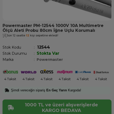
Powermaster PM-12544 1000V 10A Multimetre
Ölçü Aleti Probu 80cm İğne Uçlu Korumalı
Son 12 saatte
12
kişi sepetine ekledi!
12544
Stok Kodu
Stokta Var
Stok Durumu
:
Marka
:
Powermaster
4 Taksit
4 Taksit
4 Taksit
4 Taksit
4 Taksit
4 Taksit
Şimdi vereceğin sipariş
En Geç Yarın
Kargoda!
1000 TL ve üzeri alışverişlerde
KARGO BEDAVA