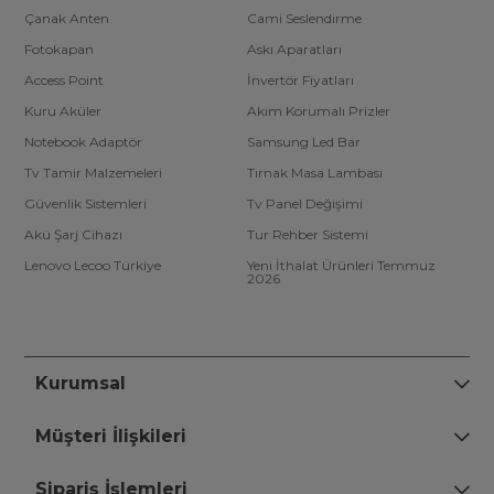
Çanak Anten
Cami Seslendirme
Fotokapan
Askı Aparatları
Access Point
İnvertör Fiyatları
Kuru Aküler
Akım Korumalı Prizler
Notebook Adaptör
Samsung Led Bar
Tv Tamir Malzemeleri
Tırnak Masa Lambası
Güvenlik Sistemleri
Tv Panel Değişimi
Akü Şarj Cihazı
Tur Rehber Sistemi
Lenovo Lecoo Türkiye
Yeni İthalat Ürünleri Temmuz
2026
Kurumsal
Müşteri İlişkileri
Sipariş İşlemleri