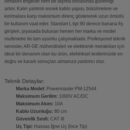
olmasını engeller hem de taşıma esnasında güvenliği
artırır. Kalın yalıtımlı esnek kablo yapısı, bükülmelere ve
kırılmalara karşı maksimum direnç göstererek uzun ömürlü
bir kullanım vaat eder. Standart L tipi 90 derece banana fiş
girişleri, piyasada bulunan hemen her marka ve model
multimetre ile tam uyumlu çalışmaktadır. Profesyonel teknik
servisler, AR-GE mühendisleri ve elektronik meraklıları için
ideal bir donanım olan bu ürün, elektriksel testlerinizde en
doğru ve kararlı sonuçları almanıza yardımcı olur.
Teknik Detaylar:
Marka Model:
Powermaster PM-12544
Maksimum Gerilim:
1000V AC/DC
Maksimum Akım:
10A
Kablo Uzunluğu:
80 cm
Güvenlik Sınıfı:
CAT III
Uç Tipi:
Hassas İğne Uç (İnce Tip)