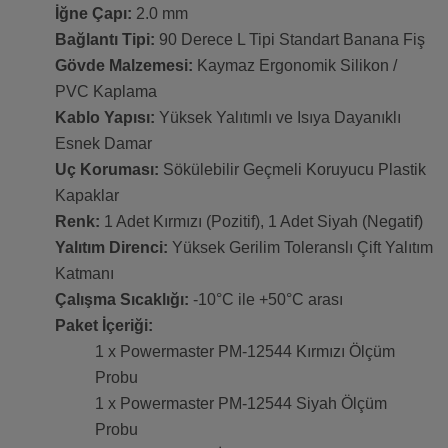
İğne Çapı:
2.0 mm
Bağlantı Tipi:
90 Derece L Tipi Standart Banana Fiş
Gövde Malzemesi:
Kaymaz Ergonomik Silikon /
PVC Kaplama
Kablo Yapısı:
Yüksek Yalıtımlı ve Isıya Dayanıklı
Esnek Damar
Uç Koruması:
Sökülebilir Geçmeli Koruyucu Plastik
Kapaklar
Renk:
1 Adet Kırmızı (Pozitif), 1 Adet Siyah (Negatif)
Yalıtım Direnci:
Yüksek Gerilim Toleranslı Çift Yalıtım
Katmanı
Çalışma Sıcaklığı:
-10°C ile +50°C arası
Paket İçeriği:
1 x Powermaster PM-12544 Kırmızı Ölçüm
Probu
1 x Powermaster PM-12544 Siyah Ölçüm
Probu