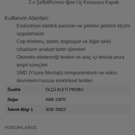
2 x Şeffaf/Kırmızı İğne Uç Koruyucu Kapak
Kullanım Alanları:
Endüstriyel elektrik panoları ve şebeke gerilimi ölçüm
uygulamaları
Cep telefonu, tablet, bilgisayar ve diğer akıllı
cihazların anakart tamir işlemleri
Otomotiv elektroniği testleri ve araç içi tesisat arıza
tespit süreçleri
SMD (Yüzey Montajlı) komponentlerin ve mikro
devrelerin hassas elektriksel testleri
Özellik
ÖLÇÜ ALETİ PROBU
Değer
4986 13870
Teknik Bilgi 1
3036 33823
YORUMLAR
(0)