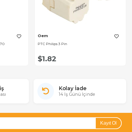
Oem
270
PTC Philips 3 Pin
$1.82
iş
Kolay İade
ası
14 İş Günü İçinde
Kayıt Ol