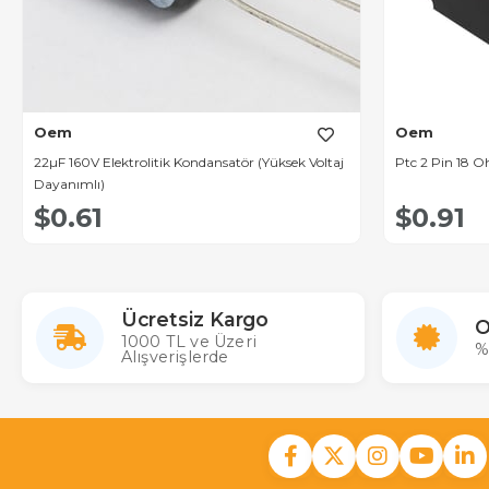
Oem
Oem
22µF 160V Elektrolitik Kondansatör (Yüksek Voltaj
Ptc 2 Pin 18 
Dayanımlı)
$0.61
$0.91
Ücretsiz Kargo
O
1000 TL ve Üzeri
%
Alışverişlerde