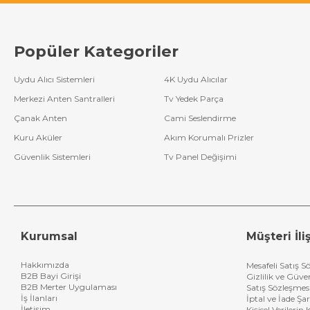
Popüler Kategoriler
Uydu Alıcı Sistemleri
4K Uydu Alıcılar
Merkezi Anten Santralleri
Tv Yedek Parça
Çanak Anten
Cami Seslendirme
Kuru Aküler
Akım Korumalı Prizler
Güvenlik Sistemleri
Tv Panel Değişimi
Kurumsal
Müşteri İliş
Hakkımızda
Mesafeli Satış S
B2B Bayi Girişi
Gizlilik ve Güve
B2B Merter Uygulaması
Satış Sözleşmes
İş İlanları
İptal ve İade Şar
İletişim
Kişisel Verileri