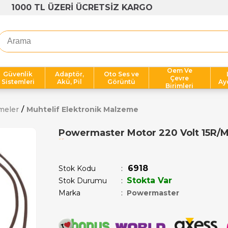
1000 TL ÜZERİ ÜCRETSİZ KARGO
Oem Ve
Güvenlik
Adaptör,
Oto Ses ve
Çevre
Sistemleri
Akü, Pil
Görüntü
Ay
Birimleri
meler
Muhtelif Elektronik Malzeme
Powermaster Motor 220 Volt 15R/
Son 1 saatte
1
kişi satın aldı!
6918
Stok Kodu
Stokta Var
Stok Durumu
:
Marka
:
Powermaster