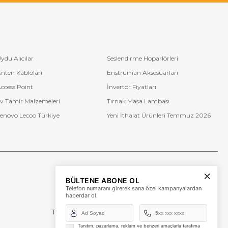
ydu Alıcılar
Seslendirme Hoparlörleri
nten Kabloları
Enstrüman Aksesuarları
ccess Point
İnvertör Fiyatları
v Tamir Malzemeleri
Tırnak Masa Lambası
enovo Lecoo Türkiye
Yeni İthalat Ürünleri Temmuz 2026
Bize Ulaşın
BÜLTENE ABONE OL
+90 (850) 473 08 08
Telefon numaranı girerek sana özel kampanyalardan
haberdar ol.
Tevfik Bey Mah. Dr. Ali Demir Cd. No:51 Kat:2 Kobi İş
Merkezi
Küçükçekmece / İstanbul
Tanıtım, pazarlama, reklam ve benzeri amaçlarla tarafıma