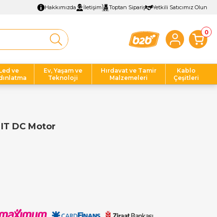
Hakkımızda
İletişim
Toptan Sipariş
Yetkili Satıcımız Olun
0
Led ve
Ev, Yaşam ve
Hırdavat ve Tamir
Kablo
dınlatma
Teknoloji
Malzemeleri
Çeşitleri
MIT DC Motor