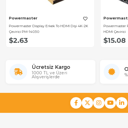
Powermaster
Powermast
Powermaster Display Erkek To HDMI Dişi 4K-2K
Powermaster P
Çevirici PM-14030
HDMI Çevirici
$2.63
$15.08
Ücretsiz Kargo
O
1000 TL ve Üzeri
%
Alışverişlerde