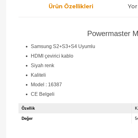
Ürün Özellikleri
Yor
Powermaster Mi
Samsung S2+S3+S4 Uyumlu
HDMI çevirici kablo
Siyah renk
Kaliteli
Model : 16387
CE Belgeli
Özellik
K
Değer
5