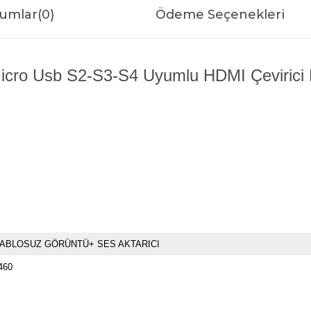
umlar
(0)
Ödeme Seçenekleri
cro Usb S2-S3-S4 Uyumlu HDMI Çevirici Ka
ABLOSUZ GÖRÜNTÜ+ SES AKTARICI
460