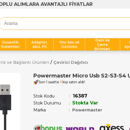
1000 TL ÜZERİ ÜCRETSİZ KARGO
Oem Ve
Güvenlik
Adaptör,
Oto Ses ve
Çevre
Sistemleri
Akü, Pil
Görüntü
Ay
Birimleri
riz ve Bağlantı Ürünleri
Çevirici Dağıtıcı
Powermaster Micro Usb S2-S3-S4 U
Son 1 saatte
1
kişi satın aldı!
16387
Stok Kodu
Stokta Var
Stok Durumu
:
Marka
:
Powermaster