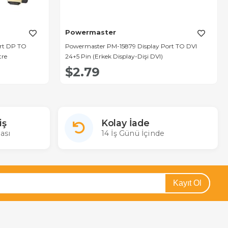
Powermaster
rt DP TO
Powermaster PM-15879 Display Port TO DVI
tre
24+5 Pin (Erkek Display-Dişi DVI)
$2.79
iş
Kolay İade
ası
14 İş Günü İçinde
Kayıt Ol