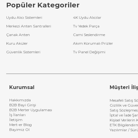
Popüler Kategoriler
Uydu Alıcı Sistemleri
4K Uydu Alıcılar
Merkezi Anten Santralleri
Tv Yedek Parça
Çanak Anten
Cami Seslendirme
Kuru Aküler
Akım Korumalı Prizler
Güvenlik Sistemleri
Tv Panel Değişimi
Kurumsal
Müşteri İliş
Hakkımızda
Mesafeli Satış S
B2B Bayi Girişi
Gizlilik ve Güve
B2B Merter Uygulaması
Satış Sözleşmes
İş İlanları
İptal ve İade Şar
İletişim
Kişisel Verileri
Mert-er Blog
ETK Bilgilendir
Bayimiz Ol
Yazılımlar / Sür