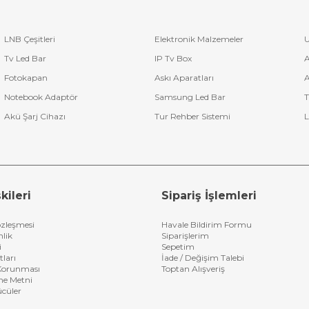
LNB Çeşitleri
Elektronik Malzemeler
U
Tv Led Bar
IP Tv Box
A
Fotokapan
Askı Aparatları
A
Notebook Adaptör
Samsung Led Bar
T
Akü Şarj Cihazı
Tur Rehber Sistemi
L
kileri
Sipariş İşlemleri
özleşmesi
Havale Bildirim Formu
nlik
Siparişlerim
i
Sepetim
tları
İade / Değişim Talebi
n Korunması
Toptan Alışveriş
me Metni
ücüler