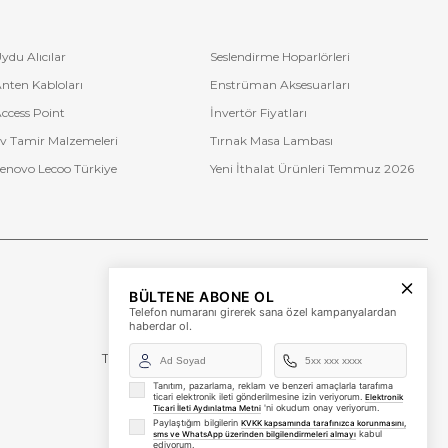
ydu Alıcılar
Seslendirme Hoparlörleri
nten Kabloları
Enstrüman Aksesuarları
ccess Point
İnvertör Fiyatları
v Tamir Malzemeleri
Tırnak Masa Lambası
enovo Lecoo Türkiye
Yeni İthalat Ürünleri Temmuz 2026
Bize Ulaşın
BÜLTENE ABONE OL
+90 (850) 473 08 08
Telefon numaranı girerek sana özel kampanyalardan
haberdar ol.
Tevfik Bey Mah. Dr. Ali Demir Cd. No:51 Kat:2 Kobi İş
Merkezi
Küçükçekmece / İstanbul
Tanıtım, pazarlama, reklam ve benzeri amaçlarla tarafıma
ticari elektronik ileti gönderilmesine izin veriyorum.
Elektronik
'ni okudum onay veriyorum.
Ticari İleti Aydınlatma Metni
Paylaştığım bilgilerin
KVKK kapsamında tarafınızca korunmasını,
kabul
sms ve WhatsApp üzerinden bilgilendirmeleri almayı
ediyorum.