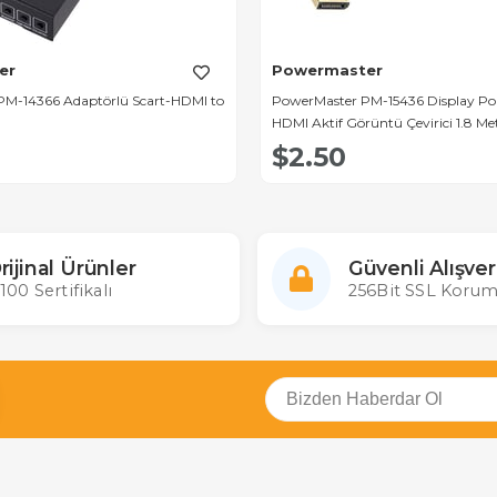
er
Powermaster
M-14366 Adaptörlü Scart-HDMI to
PowerMaster PM-15436 Display Po
HDMI Aktif Görüntü Çevirici 1.8 Me
$2.50
rijinal Ürünler
Güvenli Alışver
100 Sertifikalı
256Bit SSL Korum