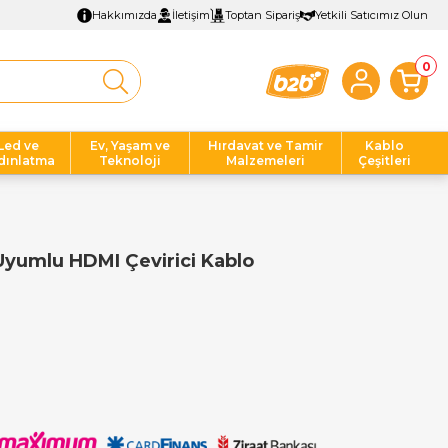
Hakkımızda
İletişim
Toptan Sipariş
Yetkili Satıcımız Olun
0
Led ve
Ev, Yaşam ve
Hırdavat ve Tamir
Kablo
dınlatma
Teknoloji
Malzemeleri
Çeşitleri
yumlu HDMI Çevirici Kablo