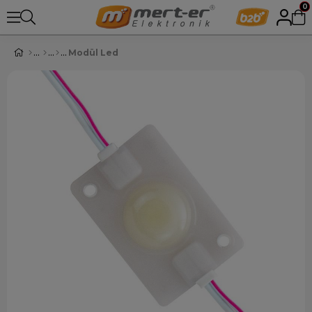
0
Modül Led