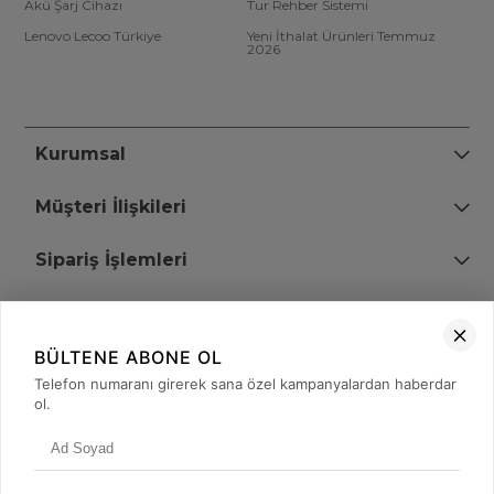
Akü Şarj Cihazı
Tur Rehber Sistemi
Lenovo Lecoo Türkiye
Yeni İthalat Ürünleri Temmuz
2026
Kurumsal
Müşteri İlişkileri
Sipariş İşlemleri
Bize Ulaşın
BÜLTENE ABONE OL
+90 (850) 473 08 08
Telefon numaranı girerek sana özel kampanyalardan haberdar
ol.
Tevfik Bey Mah. Dr. Ali Demir Cd. No:51 Kat:2 Kobi İş Merkezi
Küçükçekmece / İstanbul