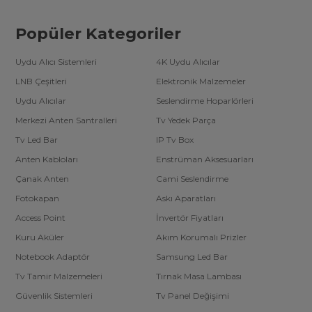
Popüler Kategoriler
Uydu Alıcı Sistemleri
4K Uydu Alıcılar
LNB Çeşitleri
Elektronik Malzemeler
Uydu Alıcılar
Seslendirme Hoparlörleri
Merkezi Anten Santralleri
Tv Yedek Parça
Tv Led Bar
IP Tv Box
Anten Kabloları
Enstrüman Aksesuarları
Çanak Anten
Cami Seslendirme
Fotokapan
Askı Aparatları
Access Point
İnvertör Fiyatları
Kuru Aküler
Akım Korumalı Prizler
Notebook Adaptör
Samsung Led Bar
Tv Tamir Malzemeleri
Tırnak Masa Lambası
Güvenlik Sistemleri
Tv Panel Değişimi