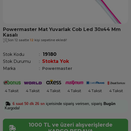
Powermaster Mat Yuvarlak Cob Led 30x44 Mm
Kasalı
Son 12 saatte
12
kişi sepetine ekledi!
19180
Stok Kodu
Stokta Yok
Stok Durumu
:
Marka
:
Powermaster
4 Taksit
4 Taksit
4 Taksit
4 Taksit
4 Taksit
4 Taksit
6 saat 50 dk 26 sn
içerisinde sipariş verirsen, sipariş
Bugün
Kargoda!
1000 TL ve üzeri alışverişlerde