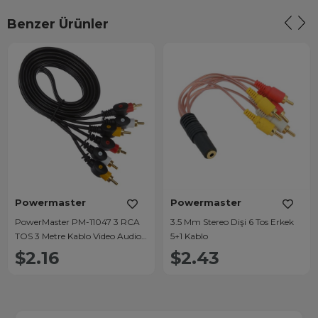
Benzer Ürünler
Powermaster
Powermaster
PowerMaster PM-11047 3 RCA
3.5 Mm Stereo Dişi 6 Tos Erkek
TOS 3 Metre Kablo Video Audio
5+1 Kablo
Stereo Ses
$2.16
$2.43