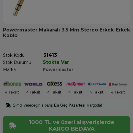
Powermaster Makaralı 3.5 Mm Stereo Erkek-Erkek
Kablo
Son 1 saatte
1
kişi satın aldı!
31413
Stok Kodu
Stokta Var
Stok Durumu
:
Marka
:
Powermaster
4 Taksit
4 Taksit
4 Taksit
4 Taksit
4 Taksit
4 Taksit
Şimdi vereceğin sipariş
En Geç Pazartesi
Kargoda!
1000 TL ve üzeri alışverişlerde
KARGO BEDAVA