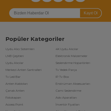
Kayıt Ol
Popüler Kategoriler
Uydu Alıcı Sistemleri
4K Uydu Alıcılar
LNB Çeşitleri
Elektronik Malzemeler
Uydu Alıcılar
Seslendirme Hoparlörleri
Merkezi Anten Santralleri
Tv Yedek Parça
Tv Led Bar
IP Tv Box
Anten Kabloları
Enstrüman Aksesuarları
Çanak Anten
Cami Seslendirme
Fotokapan
Askı Aparatları
Access Point
İnvertör Fiyatları