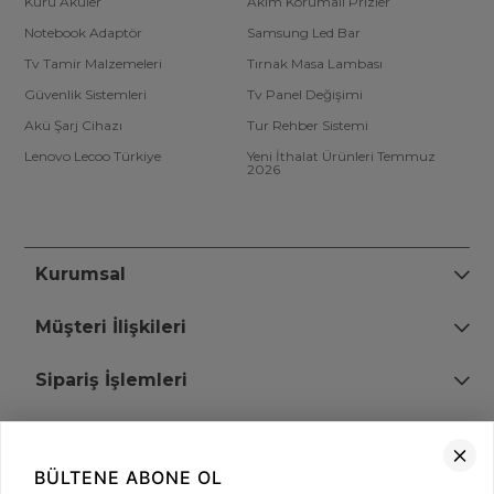
Kuru Aküler
Akım Korumalı Prizler
Notebook Adaptör
Samsung Led Bar
Tv Tamir Malzemeleri
Tırnak Masa Lambası
Güvenlik Sistemleri
Tv Panel Değişimi
Akü Şarj Cihazı
Tur Rehber Sistemi
Lenovo Lecoo Türkiye
Yeni İthalat Ürünleri Temmuz
2026
Kurumsal
Müşteri İlişkileri
Sipariş İşlemleri
Bize Ulaşın
BÜLTENE ABONE OL
+90 (850) 473 08 08