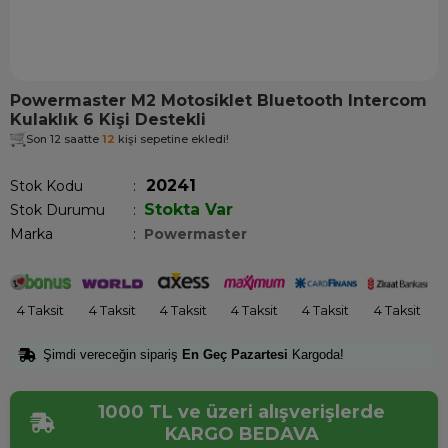
Powermaster M2 Motosiklet Bluetooth Intercom
Kulaklık 6 Kişi Destekli
Son 12 saatte
12
kişi sepetine ekledi!
20241
Stok Kodu
Stokta Var
Stok Durumu
:
Marka
:
Powermaster
4 Taksit
4 Taksit
4 Taksit
4 Taksit
4 Taksit
4 Taksit
Şimdi vereceğin sipariş
En Geç Pazartesi
Kargoda!
1000 TL ve üzeri alışverişlerde
KARGO BEDAVA