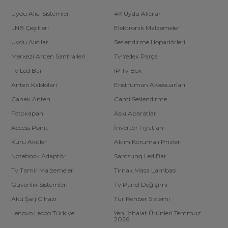
Uydu Alıcı Sistemleri
4K Uydu Alıcılar
LNB Çeşitleri
Elektronik Malzemeler
Uydu Alıcılar
Seslendirme Hoparlörleri
Merkezi Anten Santralleri
Tv Yedek Parça
Tv Led Bar
IP Tv Box
Anten Kabloları
Enstrüman Aksesuarları
Çanak Anten
Cami Seslendirme
Fotokapan
Askı Aparatları
Access Point
İnvertör Fiyatları
Kuru Aküler
Akım Korumalı Prizler
Notebook Adaptör
Samsung Led Bar
Tv Tamir Malzemeleri
Tırnak Masa Lambası
Güvenlik Sistemleri
Tv Panel Değişimi
Akü Şarj Cihazı
Tur Rehber Sistemi
Lenovo Lecoo Türkiye
Yeni İthalat Ürünleri Temmuz
2026