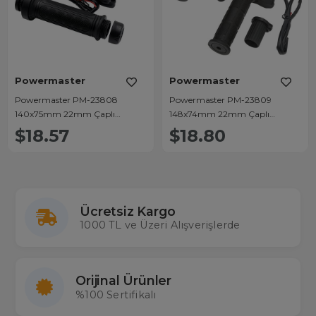
Powermaster
Powermaster
Powermaster PM-23808
Powermaster PM-23809
140x75mm 22mm Çaplı
148x74mm 22mm Çaplı
Motosiklet Gidon El Isıtıcı
Motosiklet Gidon El Isıtıcı
$18.57
$18.80
Ücretsiz Kargo
1000 TL ve Üzeri Alışverişlerde
Orijinal Ürünler
%100 Sertifikalı