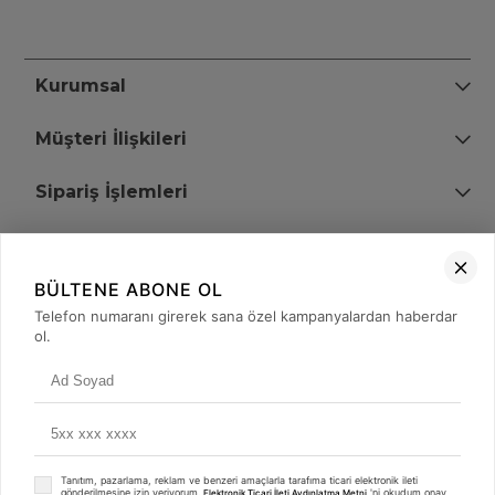
Kurumsal
Müşteri İlişkileri
Sipariş İşlemleri
Bize Ulaşın
BÜLTENE ABONE OL
+90 (850) 473 08 08
Telefon numaranı girerek sana özel kampanyalardan haberdar
ol.
Tevfik Bey Mah. Dr. Ali Demir Cd. No:51 Kat:2 Kobi İş Merkezi
Küçükçekmece / İstanbul
Tanıtım, pazarlama, reklam ve benzeri amaçlarla tarafıma ticari elektronik ileti
gönderilmesine izin veriyorum.
'ni okudum onay
Elektronik Ticari İleti Aydınlatma Metni