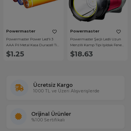
Powermaster
Powermaster
Powermaster Power Led'li 3
Powermaster Şarjlı Ledli Uzun
AAA Pil Metal Kasa Duracell Tip
Menzilli Kamp Tipi Işıldak Fener
Fener (Tekli)
JS-881A
$1.25
$18.63
Ücretsiz Kargo
1000 TL ve Üzeri Alışverişlerde
Orijinal Ürünler
%100 Sertifikalı