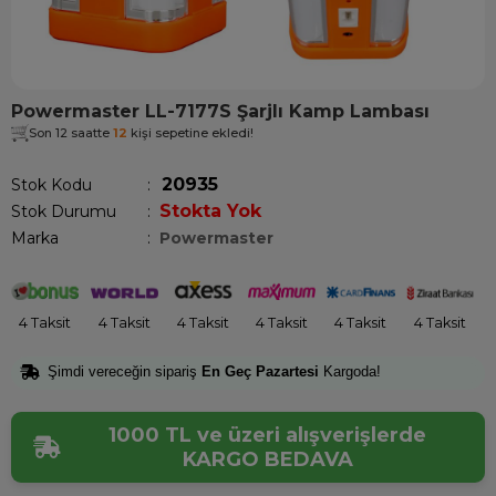
Powermaster LL-7177S Şarjlı Kamp Lambası
Son 12 saatte
12
kişi sepetine ekledi!
20935
Stok Kodu
Stokta Yok
Stok Durumu
:
Marka
:
Powermaster
4 Taksit
4 Taksit
4 Taksit
4 Taksit
4 Taksit
4 Taksit
Şimdi vereceğin sipariş
En Geç Pazartesi
Kargoda!
1000 TL ve üzeri alışverişlerde
KARGO BEDAVA