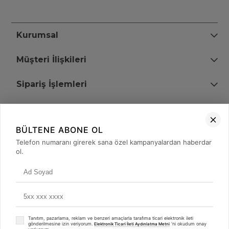
Kurumsal
Müşteri İlişkileri
Sipariş İşlemleri
Bize Ulaşın
BÜLTENE ABONE OL
+90 (850) 473 08 08
Telefon numaranı girerek sana özel kampanyalardan haberdar
ol.
Tevfik Bey Mah. Dr. Ali Demir Cd. No:51 Kat:2 Kobi İş Merkezi
Küçükçekmece / İstanbul
Tanıtım, pazarlama, reklam ve benzeri amaçlarla tarafıma ticari elektronik ileti
gönderilmesine izin veriyorum.
'ni okudum onay
Elektronik Ticari İleti Aydınlatma Metni