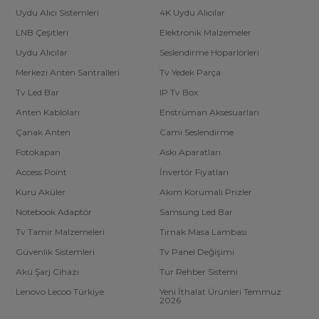
Uydu Alıcı Sistemleri
4K Uydu Alıcılar
LNB Çeşitleri
Elektronik Malzemeler
Uydu Alıcılar
Seslendirme Hoparlörleri
Merkezi Anten Santralleri
Tv Yedek Parça
Tv Led Bar
IP Tv Box
Anten Kabloları
Enstrüman Aksesuarları
Çanak Anten
Cami Seslendirme
Fotokapan
Askı Aparatları
Access Point
İnvertör Fiyatları
Kuru Aküler
Akım Korumalı Prizler
Notebook Adaptör
Samsung Led Bar
Tv Tamir Malzemeleri
Tırnak Masa Lambası
Güvenlik Sistemleri
Tv Panel Değişimi
Akü Şarj Cihazı
Tur Rehber Sistemi
Lenovo Lecoo Türkiye
Yeni İthalat Ürünleri Temmuz
2026