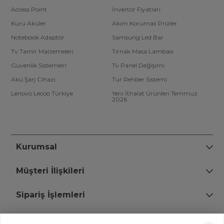
Access Point
İnvertör Fiyatları
Kuru Aküler
Akım Korumalı Prizler
Notebook Adaptör
Samsung Led Bar
Tv Tamir Malzemeleri
Tırnak Masa Lambası
Güvenlik Sistemleri
Tv Panel Değişimi
Akü Şarj Cihazı
Tur Rehber Sistemi
Lenovo Lecoo Türkiye
Yeni İthalat Ürünleri Temmuz
2026
Kurumsal
Müşteri İlişkileri
Sipariş İşlemleri
Bize Ulaşın