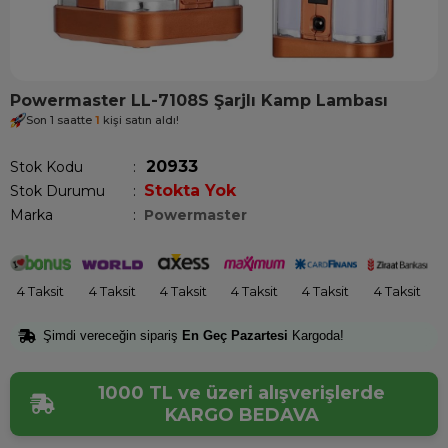
Powermaster LL-7108S Şarjlı Kamp Lambası
Son 1 saatte
1
kişi satın aldı!
20933
Stok Kodu
Stokta Yok
Stok Durumu
:
Marka
:
Powermaster
4 Taksit
4 Taksit
4 Taksit
4 Taksit
4 Taksit
4 Taksit
Şimdi vereceğin sipariş
En Geç Pazartesi
Kargoda!
1000 TL ve üzeri alışverişlerde
KARGO BEDAVA