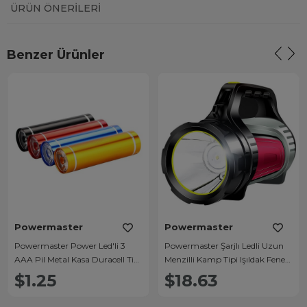
ÜRÜN ÖNERILERI
Benzer Ürünler
Powermaster
Powermaster
Powermaster Power Led'li 3
Powermaster Şarjlı Ledli Uzun
AAA Pil Metal Kasa Duracell Tip
Menzilli Kamp Tipi Işıldak Fener
Fener (Tekli)
JS-881A
$1.25
$18.63