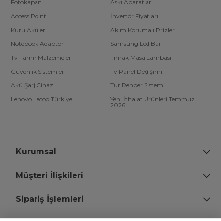
Fotokapan
Askı Aparatları
Access Point
İnvertör Fiyatları
Kuru Aküler
Akım Korumalı Prizler
Notebook Adaptör
Samsung Led Bar
Tv Tamir Malzemeleri
Tırnak Masa Lambası
Güvenlik Sistemleri
Tv Panel Değişimi
Akü Şarj Cihazı
Tur Rehber Sistemi
Lenovo Lecoo Türkiye
Yeni İthalat Ürünleri Temmuz
2026
Kurumsal
Müşteri İlişkileri
Sipariş İşlemleri