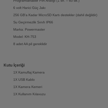
Programlanabilir PIR Aralığı (1 sn. – 60 dk.)
6 volt Harici Güç Jakı
256 GB'a Kadar MicroSD Kartı destekler (dahil değildir)
Su Geçirmezlik Sınıfı IP66
Marka: Powermaster
Model: KH-753
8 adet AA pil gereklidir
Kutu İçeriği
1X Kamuflaj Kamera
1X USB Kablo
1X Kamera Kemeri
1X Kullanım Kılavuzu