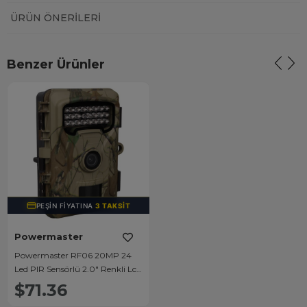
ÜRÜN ÖNERILERI
Benzer Ürünler
PEŞIN FIYATINA
3 TAKSIT
Powermaster
Powermaster RF06 20MP 24
Led PIR Sensörlü 2.0" Renkli Lcd
Ekran 128GB SD Kart Destekli
$71.36
Fotokapan Kamuflaj Kamera