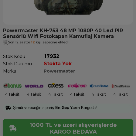
Powermaster KH-753 48 MP 1080P 40 Led PIR
Sensörlü Wifi Fotokapan Kamuflaj Kamera
Son 12 saatte
12
kişi sepetine ekledi!
17932
Stok Kodu
Stokta Yok
Stok Durumu
:
Marka
:
Powermaster
4 Taksit
4 Taksit
4 Taksit
4 Taksit
4 Taksit
4 Taksit
Şimdi vereceğin sipariş
En Geç Yarın
Kargoda!
1000 TL ve üzeri alışverişlerde
KARGO BEDAVA