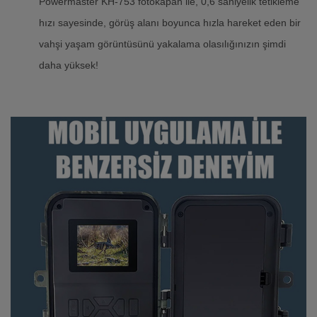
Powermaster KH-753 fotokapan ile, 0,6 saniyelik tetikleme
hızı sayesinde, görüş alanı boyunca hızla hareket eden bir
vahşi yaşam görüntüsünü yakalama olasılığınızın şimdi
daha yüksek!