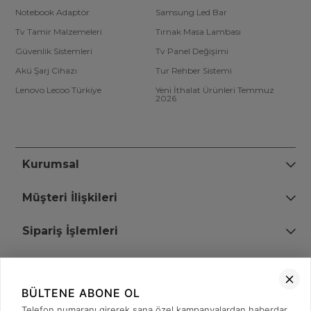
Notebook Adaptör
Samsung Led Bar
Tv Tamir Malzemeleri
Tırnak Masa Lambası
Güvenlik Sistemleri
Tv Panel Değişimi
Akü Şarj Cihazı
Tur Rehber Sistemi
Lenovo Lecoo Türkiye
Yeni İthalat Ürünleri Temmuz
2026
Kurumsal
Müşteri İlişkileri
Sipariş İşlemleri
Bize Ulaşın
BÜLTENE ABONE OL
+90 (850) 473 08 08
Telefon numaranı girerek sana özel kampanyalardan haberdar