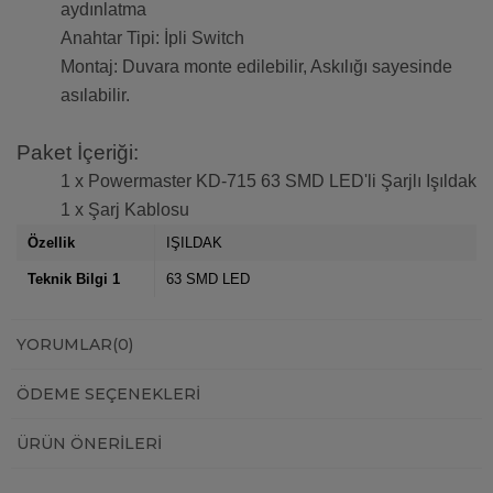
aydınlatma
Anahtar Tipi: İpli Switch
Montaj: Duvara monte edilebilir, Askılığı sayesinde
asılabilir.
Paket İçeriği:
1 x Powermaster KD-715 63 SMD LED'li Şarjlı Işıldak
1 x Şarj Kablosu
Özellik
IŞILDAK
Teknik Bilgi 1
63 SMD LED
YORUMLAR
(0)
ÖDEME SEÇENEKLERI
ÜRÜN ÖNERILERI