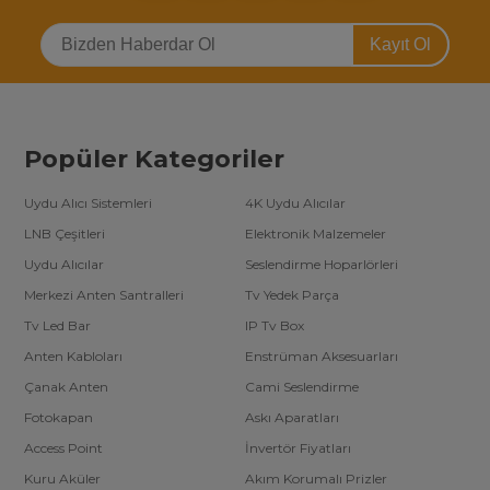
Kayıt Ol
Popüler Kategoriler
Uydu Alıcı Sistemleri
4K Uydu Alıcılar
LNB Çeşitleri
Elektronik Malzemeler
Uydu Alıcılar
Seslendirme Hoparlörleri
Merkezi Anten Santralleri
Tv Yedek Parça
Tv Led Bar
IP Tv Box
Anten Kabloları
Enstrüman Aksesuarları
Çanak Anten
Cami Seslendirme
Fotokapan
Askı Aparatları
Access Point
İnvertör Fiyatları
Kuru Aküler
Akım Korumalı Prizler