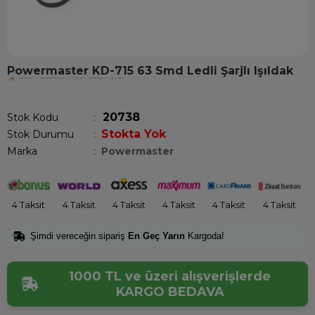
Powermaster KD-715 63 Smd Ledli Şarjlı Işıldak
Son 1 saatte
1
kişi satın aldı!
20738
Stok Kodu
Stokta Yok
Stok Durumu
:
Marka
:
Powermaster
4 Taksit
4 Taksit
4 Taksit
4 Taksit
4 Taksit
4 Taksit
Şimdi vereceğin sipariş
En Geç Yarın
Kargoda!
1000 TL ve üzeri alışverişlerde
KARGO BEDAVA