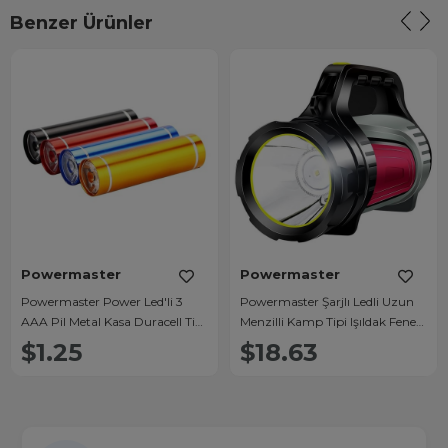
Benzer Ürünler
Powermaster
Powermaster
Powermaster Power Led'li 3
Powermaster Şarjlı Ledli Uzun
AAA Pil Metal Kasa Duracell Tip
Menzilli Kamp Tipi Işıldak Fener
Fener (Tekli)
JS-881A
$1.25
$18.63