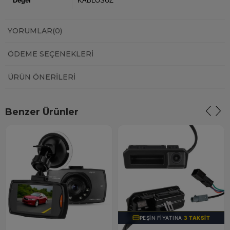
Değer
KABLOSUZ
YORUMLAR
(0)
ÖDEME SEÇENEKLERI
ÜRÜN ÖNERILERI
Benzer Ürünler
PEŞIN FIYATINA
3 TAKSIT