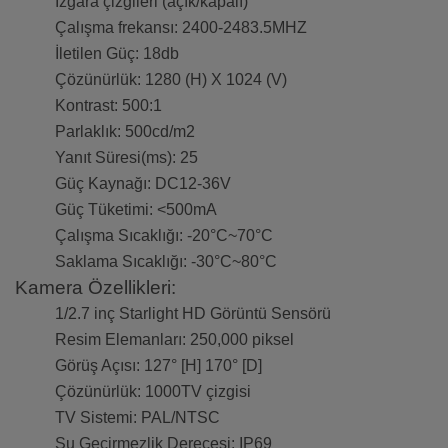
Izgara çizgileri (açık/kapalı)
Çalışma frekansı: 2400-2483.5MHZ
İletilen Güç: 18db
Çözünürlük: 1280 (H) X 1024 (V)
Kontrast: 500:1
Parlaklık: 500cd/m2
Yanıt Süresi(ms): 25
Güç Kaynağı: DC12-36V
Güç Tüketimi: <500mA
Çalışma Sıcaklığı: -20°C~70°C
Saklama Sıcaklığı: -30°C~80°C
Kamera Özellikleri:
1/2.7 inç Starlight HD Görüntü Sensörü
Resim Elemanları: 250,000 piksel
Görüş Açısı: 127° [H] 170° [D]
Çözünürlük: 1000TV çizgisi
TV Sistemi: PAL/NTSC
Su Geçirmezlik Derecesi: IP69