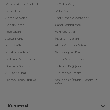
Merkezi Anten Santralleri
Tv Yedek Parça
Tv Led Bar
IP Tv Box
Anten Kabloları
Enstrüman Aksesuarları
Çanak Anten
Cami Seslendirme
Fotokapan
Askı Aparatları
Access Point
İnvertör Fiyatları
Kuru Aküler
Akım Korumalı Prizler
Notebook Adaptör
Samsung Led Bar
Tv Tamir Malzemeleri
Tırnak Masa Lambası
Güvenlik Sistemleri
Tv Panel Değişimi
Akü Şarj Cihazı
Tur Rehber Sistemi
Lenovo Lecoo Türkiye
Yeni İthalat Ürünleri Temmuz
2026
Kurumsal