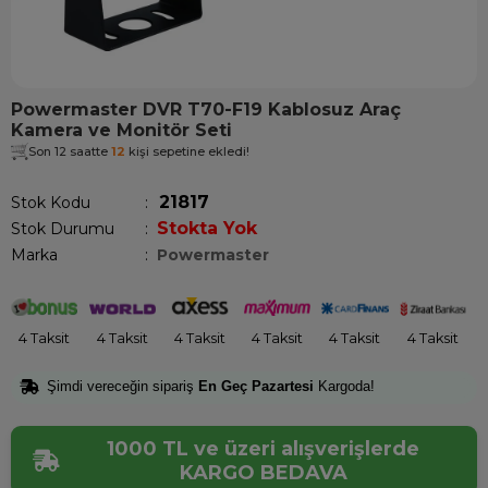
Powermaster DVR T70-F19 Kablosuz Araç
Kamera ve Monitör Seti
Son 12 saatte
12
kişi sepetine ekledi!
21817
Stok Kodu
Stokta Yok
Stok Durumu
:
Marka
:
Powermaster
4 Taksit
4 Taksit
4 Taksit
4 Taksit
4 Taksit
4 Taksit
Şimdi vereceğin sipariş
En Geç Pazartesi
Kargoda!
1000 TL ve üzeri alışverişlerde
KARGO BEDAVA