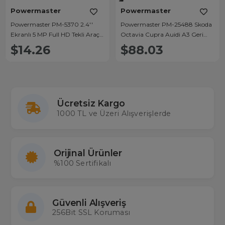
Powermaster
Powermaster
Powermaster PM-5370 2.4''
Powermaster PM-25488 Skoda
Ekranlı 5 MP Full HD Tekli Araç
Octavia Cupra Auidi A3 Geri
Kamerası G-Sensör ve Gece
Görüş Kamerası
$14.26
$88.03
Görüş Destekli
Ücretsiz Kargo
1000 TL ve Üzeri Alışverişlerde
Orijinal Ürünler
%100 Sertifikalı
Güvenli Alışveriş
256Bit SSL Koruması