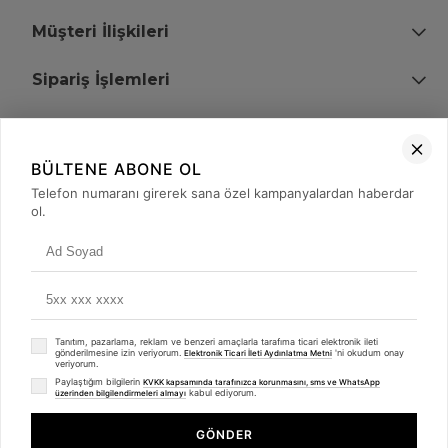
Müşteri İlişkileri
Sipariş İşlemleri
Bize Ulaşın
BÜLTENE ABONE OL
+90 (850) 473 08 08
Telefon numaranı girerek sana özel kampanyalardan haberdar
ol.
Tevfik Bey Mah. Dr. Ali Demir Cd. No:51 Kat:2 Kobi İş Merkezi
Küçükçekmece / İstanbul
Tanıtım, pazarlama, reklam ve benzeri amaçlarla tarafıma ticari elektronik ileti
gönderilmesine izin veriyorum.
'ni okudum onay
Elektronik Ticari İleti Aydınlatma Metni
veriyorum.
Paylaştığım bilgilerin
KVKK kapsamında tarafınızca korunmasını, sms ve WhatsApp
kabul ediyorum.
üzerinden bilgilendirmeleri almayı
© 2008 - 2026
merterelektronik.com
Whatsapp
- Tüm Hakları Saklıdır. Kredi kartı bilgileriniz 256bit SSL sertifikası ile
GÖNDER
korunmaktadır.