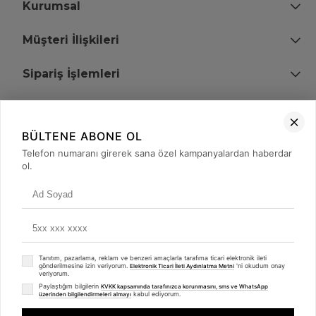
Kurumsal
Müşteri İlişkileri
Sipariş İşlemleri
Bize Ulaşın
BÜLTENE ABONE OL
+90 (850) 473 08 08
Telefon numaranı girerek sana özel kampanyalardan haberdar
ol.
Tevfik Bey Mah. Dr. Ali Demir Cd. No:51 Kat:2 Kobi İş Merkezi
Küçükçekmece / İstanbul
Tanıtım, pazarlama, reklam ve benzeri amaçlarla tarafıma ticari elektronik ileti
gönderilmesine izin veriyorum.
'ni okudum onay
Elektronik Ticari İleti Aydınlatma Metni
veriyorum.
Paylaştığım bilgilerin
KVKK kapsamında tarafınızca korunmasını, sms ve WhatsApp
kabul ediyorum.
üzerinden bilgilendirmeleri almayı
© 2008 - 2026
merterelektronik.com
Whatsapp