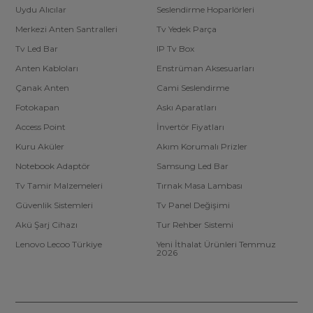
Uydu Alıcılar
Seslendirme Hoparlörleri
Merkezi Anten Santralleri
Tv Yedek Parça
Tv Led Bar
IP Tv Box
Anten Kabloları
Enstrüman Aksesuarları
Çanak Anten
Cami Seslendirme
Fotokapan
Askı Aparatları
Access Point
İnvertör Fiyatları
Kuru Aküler
Akım Korumalı Prizler
Notebook Adaptör
Samsung Led Bar
Tv Tamir Malzemeleri
Tırnak Masa Lambası
Güvenlik Sistemleri
Tv Panel Değişimi
Akü Şarj Cihazı
Tur Rehber Sistemi
Lenovo Lecoo Türkiye
Yeni İthalat Ürünleri Temmuz
2026