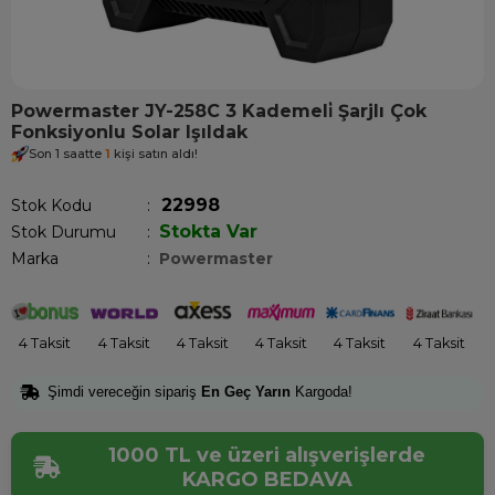
Powermaster JY-258C 3 Kademeli̇ Şarjlı Çok
Fonksiyonlu Solar Işıldak
Son 1 saatte
1
kişi satın aldı!
22998
Stok Kodu
Stokta Var
Stok Durumu
:
Marka
:
Powermaster
4 Taksit
4 Taksit
4 Taksit
4 Taksit
4 Taksit
4 Taksit
Şimdi vereceğin sipariş
En Geç Yarın
Kargoda!
1000 TL ve üzeri alışverişlerde
KARGO BEDAVA