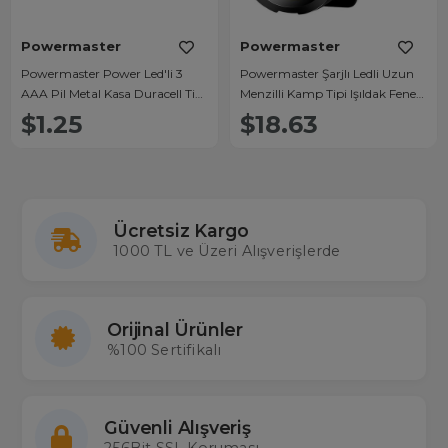
Powermaster
Powermaster
Powermaster Power Led'li 3
Powermaster Şarjlı Ledli Uzun
AAA Pil Metal Kasa Duracell Tip
Menzilli Kamp Tipi Işıldak Fener
Fener (Tekli)
JS-881A
$1.25
$18.63
Ücretsiz Kargo
1000 TL ve Üzeri Alışverişlerde
Orijinal Ürünler
%100 Sertifikalı
Güvenli Alışveriş