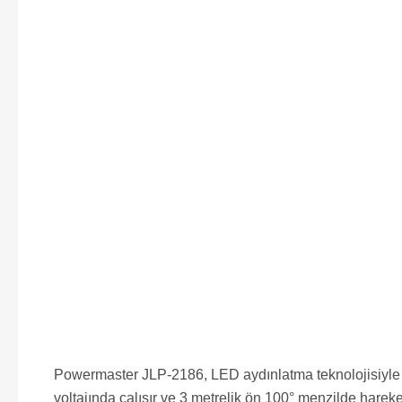
Powermaster JLP-2186, LED aydınlatma teknolojisiyle ür
voltajında çalışır ve 3 metrelik ön 100° menzilde hareket