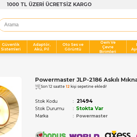
1000 TL ÜZERİ ÜCRETSİZ KARGO
Oem Ve
Güvenlik
Adaptör,
Oto Ses ve
Çevre
Sistemleri
Akü, Pil
Görüntü
Ay
Birimleri
Powermaster JLP-2186 Askılı Mıknatı
Son 12 saatte
12
kişi sepetine ekledi!
21494
Stok Kodu
Stokta Var
Stok Durumu
:
Marka
:
Powermaster