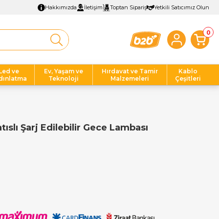
Hakkımızda
İletişim
Toptan Sipariş
Yetkili Satıcımız Olun
0
Led ve
Ev, Yaşam ve
Hırdavat ve Tamir
Kablo
dınlatma
Teknoloji
Malzemeleri
Çeşitleri
slı Şarj Edilebilir Gece Lambası