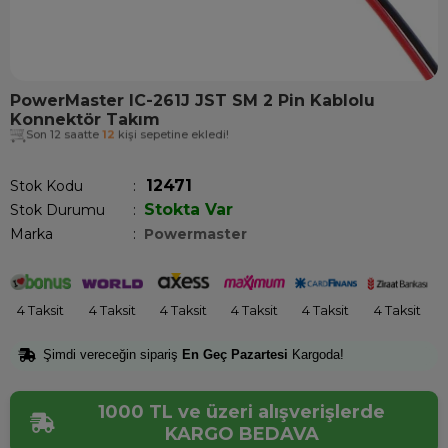
PowerMaster IC-261J JST SM 2 Pin Kablolu
Konnektör Takım
Son 12 saatte
12
kişi sepetine ekledi!
12471
Stok Kodu
Stokta Var
Stok Durumu
:
Marka
:
Powermaster
4 Taksit
4 Taksit
4 Taksit
4 Taksit
4 Taksit
4 Taksit
Şimdi vereceğin sipariş
En Geç Pazartesi
Kargoda!
1000 TL ve üzeri alışverişlerde
KARGO BEDAVA