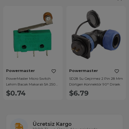
Powermaster
Powermaster
PowerMaster Micro Switch
SD28 Su Geçirmez 2 Pin 28 Mm
Lehim Bacak Makaralı 5A 250
Dörtgen Konnektör 90° Dirsek
Vac IC-168
$0.74
$6.79
Ücretsiz Kargo