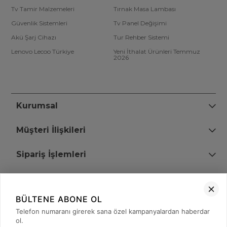
Tv Tamir Malzemeleri
Tırnak Masa Lambası
Güvenlik Sistemleri
Tv Panel Değişimi
Akü Şarj Cihazı
Tur Rehber Sistemi
Lenovo Lecoo Türkiye
Yeni İthalat Ürünleri Temmuz
2026
Kurumsal
Müşteri İlişkileri
Sipariş İşlemleri
Bize Ulaşın
BÜLTENE ABONE OL
+90 (850) 473 08 08
Telefon numaranı girerek sana özel kampanyalardan haberdar
ol.
Tevfik Bey Mah. Dr. Ali Demir Cd. No:51 Kat:2 Kobi İş Merkezi