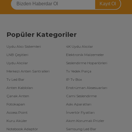
Kayıt Ol
Popüler Kategoriler
Uydu Alıcı Sistemleri
4K Uydu Alıcılar
LNB Çeşitleri
Elektronik Malzemeler
Uydu Alıcılar
Seslendirme Hoparlörleri
Merkezi Anten Santralleri
Tv Yedek Parça
Tv Led Bar
IP Tv Box
Anten Kabloları
Enstrüman Aksesuarları
Çanak Anten
Cami Seslendirme
Fotokapan
Askı Aparatları
Access Point
İnvertör Fiyatları
Kuru Aküler
Akım Korumalı Prizler
Notebook Adaptör
Samsung Led Bar