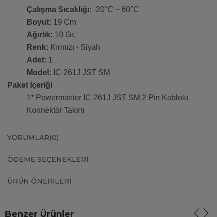
Çalışma Sıcaklığı:
-20°C ~ 60°C
Boyut:
19 Cm
Ağırlık:
10 Gr.
Renk:
Kırmızı - Siyah
Adet:
1
Model:
IC-261J JST SM
Paket İçeriği
1* Powermaster IC-261J JST SM 2 Pin Kablolu
Konnektör Takım
YORUMLAR
(0)
ÖDEME SEÇENEKLERI
ÜRÜN ÖNERILERI
Benzer Ürünler