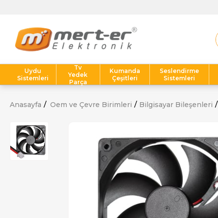
Tv
Uydu
Kumanda
Seslendirme
Yedek
Sistemleri
Çeşitleri
Sistemleri
Parça
Anasayfa
Oem ve Çevre Birimleri
Bilgisayar Bileşenleri