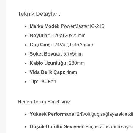
Teknik Detayları:
Marka Model:
PowerMaster IC-216
Boyutlar:
120x120x25mm
Güç Girişi:
24Volt, 0.45Amper
Soket Boyutu:
5,7x5mm
Kablo Uzunluğu:
280mm
Vida Delik Çapı:
4mm
Tip:
DC Fan
Neden Tercih Etmelisiniz:
Yüksek Performans:
24Volt güç sağlayarak etkili
Düşük Gürültü Seviyesi:
Fırçasız tasarımı sayes