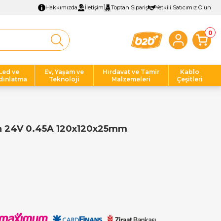
Hakkımızda
İletişim
Toptan Sipariş
Yetkili Satıcımız Olun
0
Led ve
Ev, Yaşam ve
Hırdavat ve Tamir
Kablo
dınlatma
Teknoloji
Malzemeleri
Çeşitleri
an 24V 0.45A 120x120x25mm