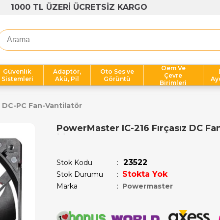
1000 TL ÜZERİ ÜCRETSİZ KARGO
Oem Ve
Güvenlik
Adaptör,
Oto Ses ve
Çevre
Sistemleri
Akü, Pil
Görüntü
Ay
Birimleri
DC-PC Fan-Vantilatör
PowerMaster IC-216 Fırçasız DC F
Son 12 saatte
12
kişi sepetine ekledi!
23522
Stok Kodu
Stokta Yok
Stok Durumu
:
Marka
:
Powermaster