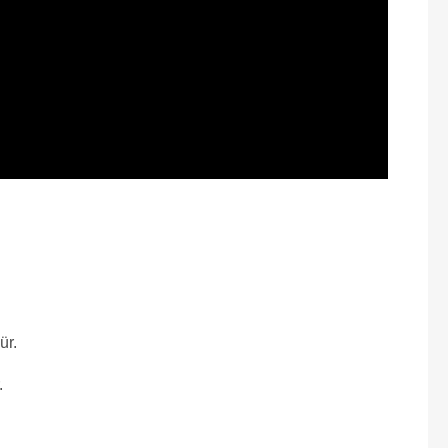
ür.
.