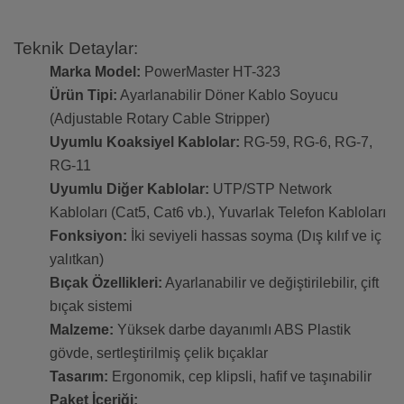
Teknik Detaylar:
Marka Model:
PowerMaster HT-323
Ürün Tipi:
Ayarlanabilir Döner Kablo Soyucu
(Adjustable Rotary Cable Stripper)
Uyumlu Koaksiyel Kablolar:
RG-59, RG-6, RG-7,
RG-11
Uyumlu Diğer Kablolar:
UTP/STP Network
Kabloları (Cat5, Cat6 vb.), Yuvarlak Telefon Kabloları
Fonksiyon:
İki seviyeli hassas soyma (Dış kılıf ve iç
yalıtkan)
Bıçak Özellikleri:
Ayarlanabilir ve değiştirilebilir, çift
bıçak sistemi
Malzeme:
Yüksek darbe dayanımlı ABS Plastik
gövde, sertleştirilmiş çelik bıçaklar
Tasarım:
Ergonomik, cep klipsli, hafif ve taşınabilir
Paket İçeriği: