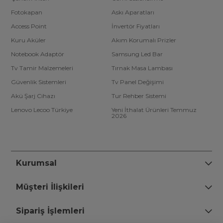
Fotokapan
Askı Aparatları
Access Point
İnvertör Fiyatları
Kuru Aküler
Akım Korumalı Prizler
Notebook Adaptör
Samsung Led Bar
Tv Tamir Malzemeleri
Tırnak Masa Lambası
Güvenlik Sistemleri
Tv Panel Değişimi
Akü Şarj Cihazı
Tur Rehber Sistemi
Lenovo Lecoo Türkiye
Yeni İthalat Ürünleri Temmuz
2026
Kurumsal
Müşteri İlişkileri
Sipariş İşlemleri