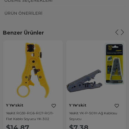
ÖDEME SEÇENEKLERI
ÜRÜN ÖNERILERI
Benzer Ürünler
Y Ye'skit
Y Ye'skit
YesKit RG59-RG6-RG7-RG11-
YesKit YK-P-501H Ağ Kablosu
Flat Kablo Soyucu YK-302
Soyucu
$14.87
$7.38