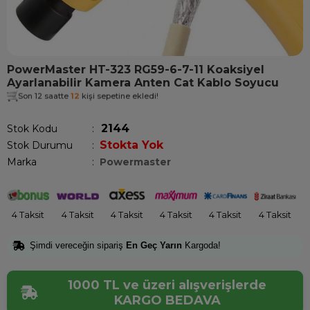
PowerMaster HT-323 RG59-6-7-11 Koaksiyel
Ayarlanabilir Kamera Anten Cat Kablo Soyucu
Son 12 saatte
12
kişi sepetine ekledi!
2144
Stok Kodu
Stokta Yok
Stok Durumu
:
Marka
:
Powermaster
4 Taksit
4 Taksit
4 Taksit
4 Taksit
4 Taksit
4 Taksit
Şimdi vereceğin sipariş
En Geç Yarın
Kargoda!
1000 TL ve üzeri alışverişlerde
KARGO BEDAVA