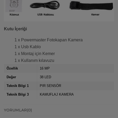
Kutu İçeriği
1 x Powermaster Fotokapan Kamera
1 x Usb Kablo
1 x Montaj için Kemer
1 x Kullanım kılavuzu
Özellik
16 MP
Değer
38 LED
Teknik Bilgi 1
PIR SENSÖR
Teknik Bilgi 3
KAMUFLAJ KAMERA
YORUMLAR
(0)