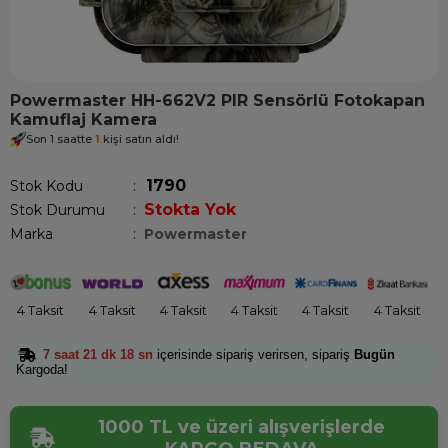
Powermaster HH-662V2 PIR Sensörlü Fotokapan
Kamuflaj Kamera
Son 1 saatte
1
kişi satın aldı!
1790
Stok Kodu
Stokta Yok
Stok Durumu
:
Marka
:
Powermaster
4 Taksit
4 Taksit
4 Taksit
4 Taksit
4 Taksit
4 Taksit
7 saat 21 dk 17 sn
içerisinde sipariş verirsen, sipariş
Bugün
Kargoda!
1000 TL ve üzeri alışverişlerde