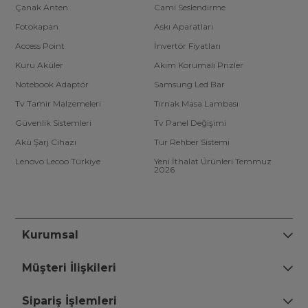
Çanak Anten
Cami Seslendirme
Fotokapan
Askı Aparatları
Access Point
İnvertör Fiyatları
Kuru Aküler
Akım Korumalı Prizler
Notebook Adaptör
Samsung Led Bar
Tv Tamir Malzemeleri
Tırnak Masa Lambası
Güvenlik Sistemleri
Tv Panel Değişimi
Akü Şarj Cihazı
Tur Rehber Sistemi
Lenovo Lecoo Türkiye
Yeni İthalat Ürünleri Temmuz
2026
Kurumsal
Müşteri İlişkileri
Sipariş İşlemleri