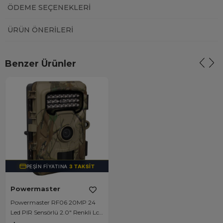
ÖDEME SEÇENEKLERI
ÜRÜN ÖNERILERI
Benzer Ürünler
PEŞIN FIYATINA
3 TAKSIT
Powermaster
Powermaster RF06 20MP 24
Led PIR Sensörlü 2.0" Renkli Lcd
Ekran 128GB SD Kart Destekli