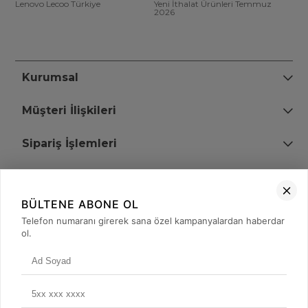
Lenovo Lecoo Türkiye
Yeni İthalat Ürünleri Temmuz
2026
Kurumsal
Müşteri İlişkileri
Sipariş İşlemleri
Bize Ulaşın
BÜLTENE ABONE OL
+90 (850) 473 08 08
Telefon numaranı girerek sana özel kampanyalardan haberdar
ol.
Tevfik Bey Mah. Dr. Ali Demir Cd. No:51 Kat:2 Kobi İş Merkezi
Küçükçekmece / İstanbul