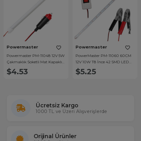
Powermaster
Powermaster
Powermaster PM-11048 12V 5W
PowerMaster PM-11060 60CM
Çakmaklık Soketli Mat Kapaklı
12V 10W T8 İnce 42 SMD LED
30 cm LED Bar Lamba (6500K
6500K Beyaz Lamba Akü
$4.53
$5.25
Beyaz)
Maşalı Anahtarlı
Ücretsiz Kargo
1000 TL ve Üzeri Alışverişlerde
Orijinal Ürünler