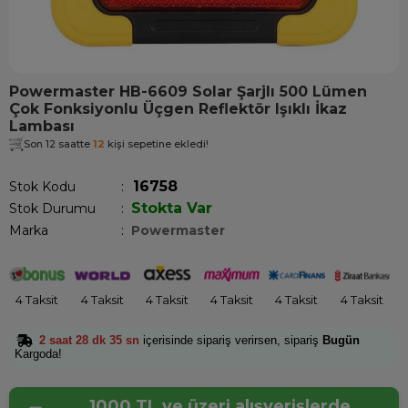
Powermaster HB-6609 Solar Şarjlı 500 Lümen
Çok Fonksiyonlu Üçgen Reflektör Işıklı İkaz
Lambası
Son 12 saatte
12
kişi sepetine ekledi!
16758
Stok Kodu
Stokta Var
Stok Durumu
:
Marka
:
Powermaster
4 Taksit
4 Taksit
4 Taksit
4 Taksit
4 Taksit
4 Taksit
2 saat 28 dk 34 sn
içerisinde sipariş verirsen, sipariş
Bugün
Kargoda!
1000 TL ve üzeri alışverişlerde