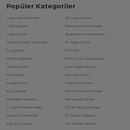
Popüler Kategoriler
Uydu Alıcı Sistemleri
4K Uydu Alıcılar
LNB Çeşitleri
Elektronik Malzemeler
Uydu Alıcılar
Seslendirme Hoparlörleri
Merkezi Anten Santralleri
Tv Yedek Parça
Tv Led Bar
IP Tv Box
Anten Kabloları
Enstrüman Aksesuarları
Çanak Anten
Cami Seslendirme
Fotokapan
Askı Aparatları
Access Point
İnvertör Fiyatları
Kuru Aküler
Akım Korumalı Prizler
Notebook Adaptör
Samsung Led Bar
Tv Tamir Malzemeleri
Tırnak Masa Lambası
Güvenlik Sistemleri
Tv Panel Değişimi
Akü Şarj Cihazı
Tur Rehber Sistemi