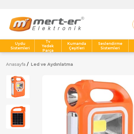
Tv
Uydu
Kumanda
Seslendirme
Yedek
Sistemleri
Çeşitleri
Sistemleri
Parça
Anasayfa
Led ve Aydınlatma