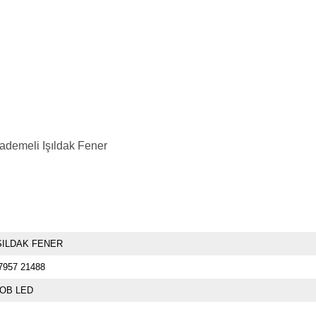
ademeli Işıldak Fener
ŞILDAK FENER
7957 21488
OB LED