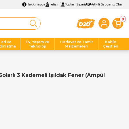
Hakkımızda
İletişim
Toptan Sipariş
Yetkili Satıcımız Olun
0
Led ve
Ev, Yaşam ve
Hırdavat ve Tamir
Kablo
dınlatma
Teknoloji
Malzemeleri
Çeşitleri
larlı 3 Kademeli Işıldak Fener (Ampül