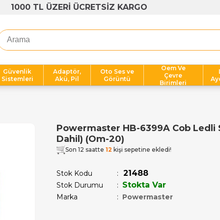
1000 TL ÜZERİ ÜCRETSİZ KARGO
Oem Ve
Güvenlik
Adaptör,
Oto Ses ve
Çevre
Sistemleri
Akü, Pil
Görüntü
Ay
Birimleri
Powermaster HB-6399A Cob Ledli So
Dahil) (Om-20)
Son 12 saatte
12
kişi sepetine ekledi!
21488
Stok Kodu
Stokta Var
Stok Durumu
:
Marka
:
Powermaster