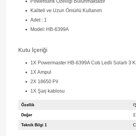
Powerbank Özelliği Bulunmaktadır
Kaliteli ve Uzun Ömürlü Kullanım
Adet : 1
Model: HB-6399A
Kutu İçeriği
1X Powermaster HB-6399A Cob Ledli Solarlı 3 K
1X Ampul
2X 18650 Pil
1X Şarj kablosu
Özellik
I
Değer
1
Teknik Bilgi 1
C