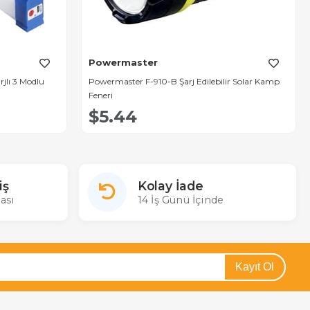
Powermaster
jlı 3 Modlu
Powermaster F-910-B Şarj Edilebilir Solar Kamp
Feneri
$5.44
iş
Kolay İade
ası
14 İş Günü İçinde
Kayıt Ol