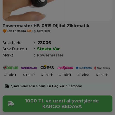
Powermaster HB-0815 Dijital Zikirmatik
Son 1 haftada
60
kişi favoriledi!
23006
Stok Kodu
Stokta Var
Stok Durumu
:
Marka
:
Powermaster
4 Taksit
4 Taksit
4 Taksit
4 Taksit
4 Taksit
4 Taksit
Şimdi vereceğin sipariş
En Geç Yarın
Kargoda!
1000 TL ve üzeri alışverişlerde
KARGO BEDAVA