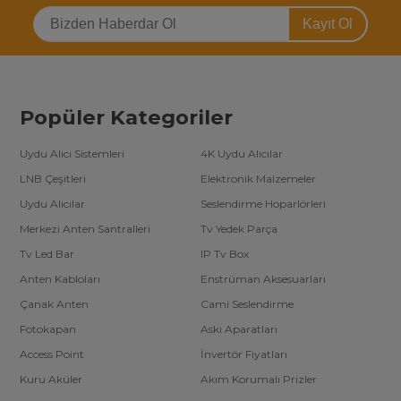
Kayıt Ol
Popüler Kategoriler
Uydu Alıcı Sistemleri
4K Uydu Alıcılar
LNB Çeşitleri
Elektronik Malzemeler
Uydu Alıcılar
Seslendirme Hoparlörleri
Merkezi Anten Santralleri
Tv Yedek Parça
Tv Led Bar
IP Tv Box
Anten Kabloları
Enstrüman Aksesuarları
Çanak Anten
Cami Seslendirme
Fotokapan
Askı Aparatları
Access Point
İnvertör Fiyatları
Kuru Aküler
Akım Korumalı Prizler