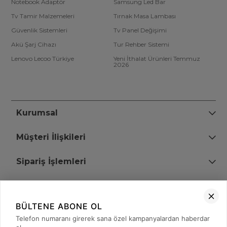
Notebook Adaptör
Samsung Led Bar
Tv Tamir Malzemeleri
Tırnak Masa Lambası
Güvenlik Sistemleri
Tv Panel Değişimi
Akü Şarj Cihazı
Tur Rehber Sistemi
Lenovo Lecoo Türkiye
Yeni İthalat Ürünleri Temmuz
2026
Kurumsal
Müşteri İlişkileri
Sipariş İşlemleri
Bize Ulaşın
BÜLTENE ABONE OL
+90 (850) 473 08 08
Telefon numaranı girerek sana özel kampanyalardan haberdar