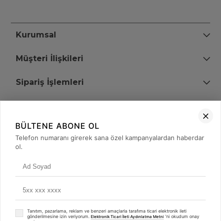
Kurumsal
Müşteri İlişkileri
Sipariş İşlemleri
Bize Ulaşın
BÜLTENE ABONE OL
+90 (850) 473 08 08
Telefon numaranı girerek sana özel kampanyalardan haberdar
ol.
Tevfik Bey Mah. Dr. Ali Demir Cd. No:51 Kat:2 Kobi İş Merkezi
Küçükçekmece / İstanbul
Tanıtım, pazarlama, reklam ve benzeri amaçlarla tarafıma ticari elektronik ileti
gönderilmesine izin veriyorum.
'ni okudum onay
Elektronik Ticari İleti Aydınlatma Metni