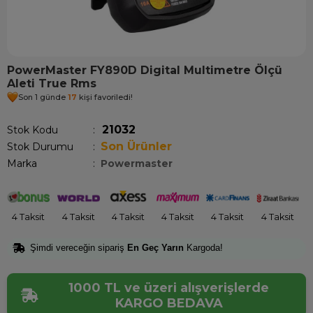
PowerMaster FY890D Digital Multimetre Ölçü
Aleti True Rms
Son 1 günde
17
kişi favoriledi!
21032
Stok Kodu
Son Ürünler
Stok Durumu
:
Marka
:
Powermaster
4 Taksit
4 Taksit
4 Taksit
4 Taksit
4 Taksit
4 Taksit
Şimdi vereceğin sipariş
En Geç Yarın
Kargoda!
1000 TL ve üzeri alışverişlerde
KARGO BEDAVA