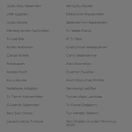
Uydu Alıcı Sistemleri
4K Uydu Alıcılar
LNB Çeşitleri
Elektronik Malzemeler
Uydu Alıcılar
Seslendirme Hoparlörleri
Merkezi Anten Santralleri
Tv Yedek Parça
Tv Led Bar
IP Tv Box
Anten Kabloları
Enstrüman Aksesuarları
Çanak Anten
Cami Seslendirme
Fotokapan
Askı Aparatları
Access Point
İnvertör Fiyatları
Kuru Aküler
Akım Korumalı Prizler
Notebook Adaptör
Samsung Led Bar
Tv Tamir Malzemeleri
Tırnak Masa Lambası
Güvenlik Sistemleri
Tv Panel Değişimi
Akü Şarj Cihazı
Tur Rehber Sistemi
Lenovo Lecoo Türkiye
Yeni İthalat Ürünleri Temmuz
2026