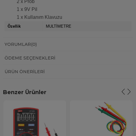
2 x Prob
1 x 9V Pil
1 x Kullanım Klavuzu
Özellik
MULTİMETRE
YORUMLAR
(0)
ÖDEME SEÇENEKLERI
ÜRÜN ÖNERILERI
Benzer Ürünler