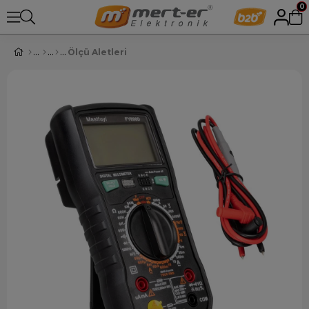
0
Ölçü Aletleri