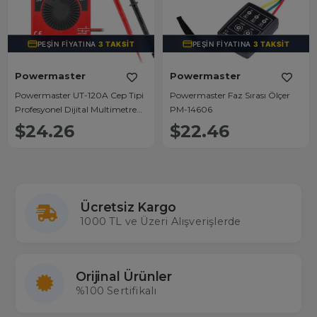
PEŞIN FIYATINA
3 TAKSIT
PEŞIN FIYATINA
3 TAKSIT
Powermaster
Powermaster
Powermaster UT-120A Cep Tipi
Powermaster Faz Sırası Ölçer
Profesyonel Dijital Multimetre
PM-14606
Ölçü Aleti
$24.26
$22.46
Ücretsiz Kargo
1000 TL ve Üzeri Alışverişlerde
Orijinal Ürünler
%100 Sertifikalı