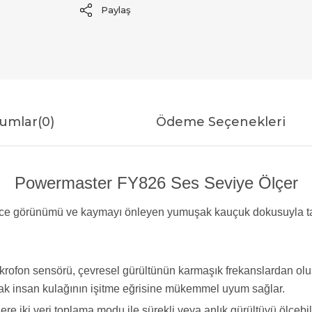
Paylaş
umlar
(0)
Ödeme Seçenekleri
Powermaster FY826 Ses Seviye Ölçer
nce görünümü ve kaymayı önleyen yumuşak kauçuk dokusuyla taşı
krofon sensörü, çevresel gürültünün karmaşık frekanslardan olu
parak insan kulağının işitme eğrisine mükemmel uyum sağlar.
e iki veri toplama modu ile sürekli veya anlık gürültüyü ölçebili