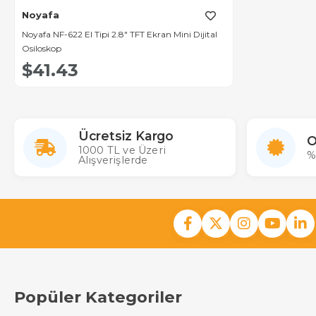
Noyafa
Noyafa NF-622 El Tipi 2.8" TFT Ekran Mini Dijital
Osiloskop
$41.43
Ücretsiz Kargo
O
1000 TL ve Üzeri
%
Alışverişlerde
Popüler Kategoriler