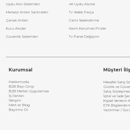
Uydu Alıcı Sistemleri
4K Uydu Alıcılar
Merkezi Anten Santralleri
Tv Yedek Parça
Çanak Anten
Cami Seslendirme
Kuru Aküler
Akım Korumalı Prizler
Güvenlik Sistemleri
Tv Panel Değişimi
Kurumsal
Müşteri İliş
Hakkımızda
Mesafeli Satış S
B2B Bayi Girişi
Gizlilik ve Güve
B2B Merter Uygulaması
Satış Sözleşmes
İş İlanları
İptal ve İade Şar
İletişim
Kişisel Verileri
Mert-er Blog
ETK Bilgilendir
Bayimiz Ol
Yazılımlar / Sür