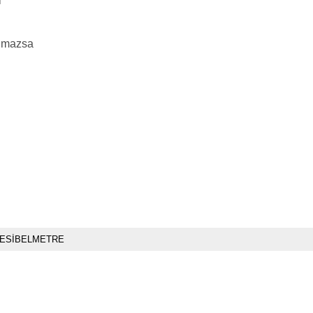
i
ılmazsa
ESİBELMETRE