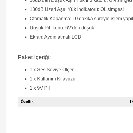
30dB'den Düşük Aşırı Yük İndikatörü: UN simges
130dB Üzeri Aşırı Yük İndikatörü: OL simgesi
Otomatik Kapanma: 10 dakika süreyle işlem yap
Düşük Pil İkonu: 6V'den düşük
Ekran: Aydınlatmalı LCD
Paket İçeriği:
1 x Ses Seviye Ölçer
1 x Kullanım Kılavuzu
1 x 9V Pil
Özellik
D