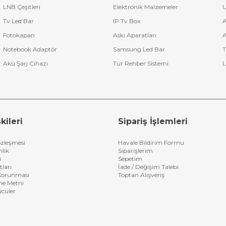
LNB Çeşitleri
Elektronik Malzemeler
U
Tv Led Bar
IP Tv Box
A
Fotokapan
Askı Aparatları
A
Notebook Adaptör
Samsung Led Bar
T
Akü Şarj Cihazı
Tur Rehber Sistemi
L
kileri
Sipariş İşlemleri
özleşmesi
Havale Bildirim Formu
nlik
Siparişlerim
i
Sepetim
tları
İade / Değişim Talebi
n Korunması
Toptan Alışveriş
me Metni
ücüler