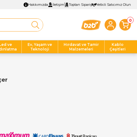
Hakkımızda
İletişim
Toptan Sipariş
Yetkili Satıcımız Olun
0
Led ve
Ev, Yaşam ve
Hırdavat ve Tamir
Kablo
dınlatma
Teknoloji
Malzemeleri
Çeşitleri
çer