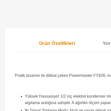
Ürün Özellikleri
Yor
Pratik tasarımı ile dikkat çeken Powermaster FY826, i
Yüksek Hassasiyet: 1/2 inç elektret kondenser mi
algılama aralığına sahiptir. A ağırlıklı ölçüm ya
İki Sinyal Toplama Modu: Hızlı ve yavaş olmak üzer