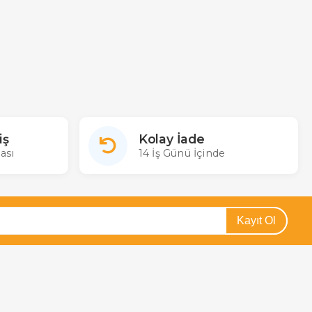
iş
Kolay İade
ası
14 İş Günü İçinde
Kayıt Ol