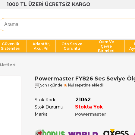
1000 TL ÜZERİ ÜCRETSİZ KARGO
Oem Ve
Güvenlik
Adaptör,
Oto Ses ve
Çevre
Sistemleri
Akü, Pil
Görüntü
Ay
Birimleri
letleri
Powermaster FY826 Ses Seviye Öl
Son 1 günde
16
kişi sepetine ekledi!
21042
Stok Kodu
Stokta Yok
Stok Durumu
:
Marka
:
Powermaster