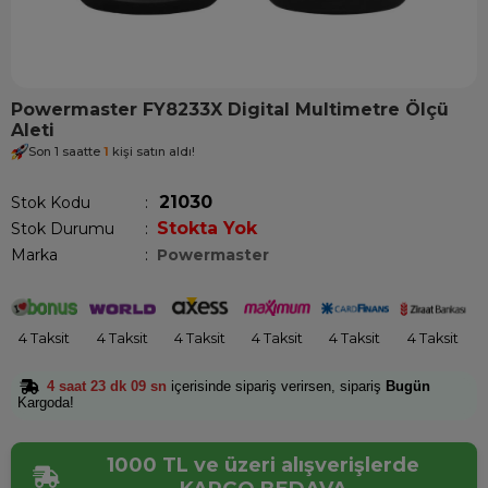
Powermaster FY8233X Digital Multimetre Ölçü
Aleti
Son 1 saatte
1
kişi satın aldı!
21030
Stok Kodu
Stokta Yok
Stok Durumu
:
Marka
:
Powermaster
4 Taksit
4 Taksit
4 Taksit
4 Taksit
4 Taksit
4 Taksit
4 saat 23 dk 08 sn
içerisinde sipariş verirsen, sipariş
Bugün
Kargoda!
1000 TL ve üzeri alışverişlerde