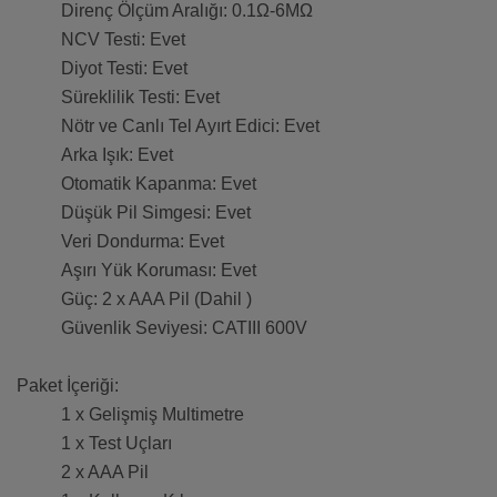
Direnç Ölçüm Aralığı: 0.1Ω-6MΩ
NCV Testi: Evet
Diyot Testi: Evet
Süreklilik Testi: Evet
Nötr ve Canlı Tel Ayırt Edici: Evet
Arka Işık: Evet
Otomatik Kapanma: Evet
Düşük Pil Simgesi: Evet
Veri Dondurma: Evet
Aşırı Yük Koruması: Evet
Güç: 2 x AAA Pil (Dahil )
Güvenlik Seviyesi: CATIII 600V
Paket İçeriği:
1 x Gelişmiş Multimetre
1 x Test Uçları
2 x AAA Pil