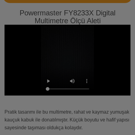
Powermaster FY8233X Digital
Multimetre Ölçü Aleti
Pratik tasarımı ile bu multimetre, rahat ve kaymaz yumuşak
kauçuk kabuk ile donatılmıştır. Küçük boyutu ve hafif yapısı
sayesinde taşıması oldukça kolaydır.