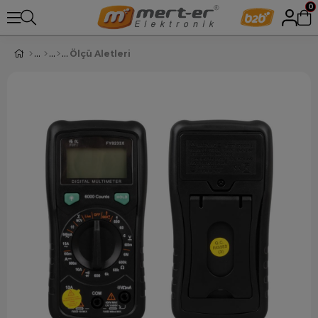
0
Ölçü Aletleri