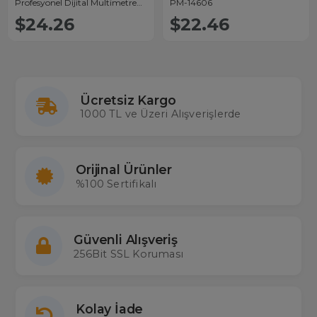
Profesyonel Dijital Multimetre
PM-14606
Ölçü Aleti
$24.26
$22.46
Ücretsiz Kargo
1000 TL ve Üzeri Alışverişlerde
Orijinal Ürünler
%100 Sertifikalı
Güvenli Alışveriş
256Bit SSL Koruması
Kolay İade