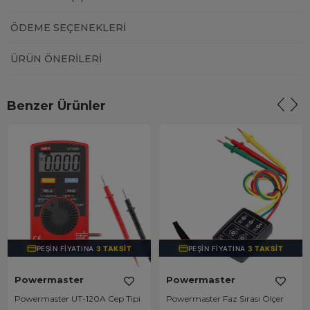
ÖDEME SEÇENEKLERI
ÜRÜN ÖNERILERI
Benzer Ürünler
PEŞIN FIYATINA
3 TAKSIT
PEŞIN FIYATINA
3 TAKSIT
Powermaster
Powermaster
Powermaster UT-120A Cep Tipi
Powermaster Faz Sırası Ölçer