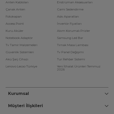
Anten Kabloları
Enstrüman Aksesuarları
Çanak Anten
Cami Seslendirme
Fotokapan
Askı Aparatları
Access Point
İnvertör Fiyatları
Kuru Aküler
Akım Korumalı Prizler
Notebook Adaptör
Samsung Led Bar
Tv Tamir Malzemeleri
Tırnak Masa Lambası
Güvenlik Sistemleri
Tv Panel Değişimi
Akü Şarj Cihazı
Tur Rehber Sistemi
Lenovo Lecoo Türkiye
Yeni İthalat Ürünleri Temmuz
2026
Kurumsal
Müşteri İlişkileri