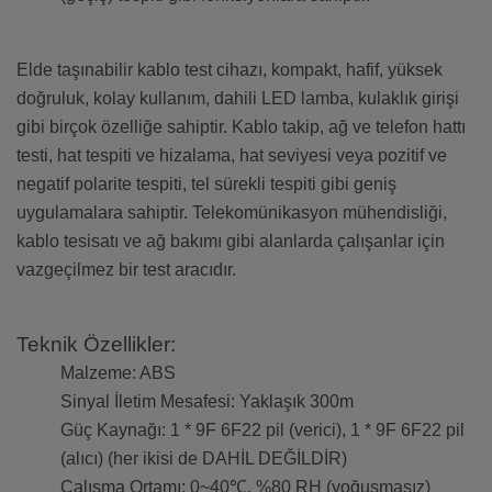
Elde taşınabilir kablo test cihazı, kompakt, hafif, yüksek
doğruluk, kolay kullanım, dahili LED lamba, kulaklık girişi
gibi birçok özelliğe sahiptir. Kablo takip, ağ ve telefon hattı
testi, hat tespiti ve hizalama, hat seviyesi veya pozitif ve
negatif polarite tespiti, tel sürekli tespiti gibi geniş
uygulamalara sahiptir. Telekomünikasyon mühendisliği,
kablo tesisatı ve ağ bakımı gibi alanlarda çalışanlar için
vazgeçilmez bir test aracıdır.
Teknik Özellikler:
Malzeme: ABS
Sinyal İletim Mesafesi: Yaklaşık 300m
Güç Kaynağı: 1 * 9F 6F22 pil (verici), 1 * 9F 6F22 pil
(alıcı) (her ikisi de DAHİL DEĞİLDİR)
Çalışma Ortamı: 0~40℃, %80 RH (yoğuşmasız)