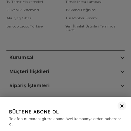
Tv Tamir Malzemeleri
Tırnak Masa Lambası
Güvenlik Sistemleri
Tv Panel Değişimi
Akü Şarj Cihazı
Tur Rehber Sistemi
Lenovo Lecoo Türkiye
Yeni İthalat Ürünleri Temmuz
2026
Kurumsal
Müşteri İlişkileri
Sipariş İşlemleri
Bize Ulaşın
BÜLTENE ABONE OL
+90 (850) 473 08 08
Telefon numaranı girerek sana özel kampanyalardan haberdar
ol.
Tevfik Bey Mah. Dr. Ali Demir Cd. No:51 Kat:2 Kobi İş Merkezi
Küçükçekmece / İstanbul