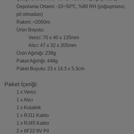
Depolama Ortamı: -10~50℃, %80 RH (yoğuşmasız,
pil olmadan)
Rakım: <2000m
Ürün Boyutu:
Verici: 70 x 40 x 135mm
Alıcı: 47 x 32 x 205mm
Ürün Ağırlığı: 238g
Paket Ağırlığı: 448g
Paket Boyutu: 23 x 14.3 x 5.3cm
Paket İçeriği:
1 x Verici
1 x Alıcı
1 x Kulaklık
1 x RJ11 Kablo
1 x RJ45 Kablo
2 x 6F22 9V Pil