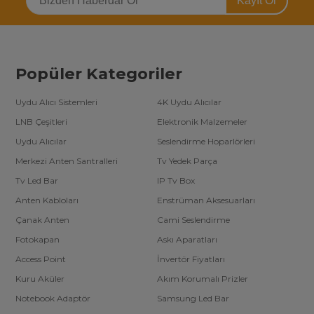
Kayıt Ol
Popüler Kategoriler
Uydu Alıcı Sistemleri
4K Uydu Alıcılar
LNB Çeşitleri
Elektronik Malzemeler
Uydu Alıcılar
Seslendirme Hoparlörleri
Merkezi Anten Santralleri
Tv Yedek Parça
Tv Led Bar
IP Tv Box
Anten Kabloları
Enstrüman Aksesuarları
Çanak Anten
Cami Seslendirme
Fotokapan
Askı Aparatları
Access Point
İnvertör Fiyatları
Kuru Aküler
Akım Korumalı Prizler
Notebook Adaptör
Samsung Led Bar