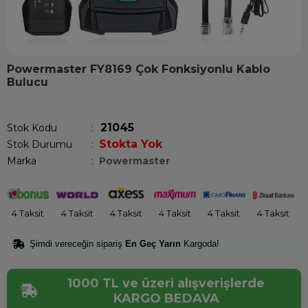
Powermaster FY8169 Çok Fonksiyonlu Kablo
Bulucu
1
kişinin sepetinde!
21045
Stok Kodu
Stokta Yok
Stok Durumu
:
Marka
:
Powermaster
4 Taksit
4 Taksit
4 Taksit
4 Taksit
4 Taksit
4 Taksit
Şimdi vereceğin sipariş
En Geç Yarın
Kargoda!
1000 TL ve üzeri alışverişlerde
KARGO BEDAVA