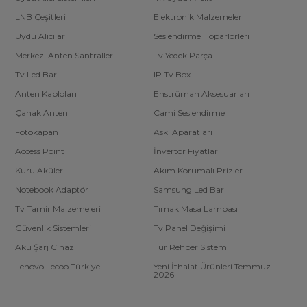
LNB Çeşitleri
Elektronik Malzemeler
Uydu Alıcılar
Seslendirme Hoparlörleri
Merkezi Anten Santralleri
Tv Yedek Parça
Tv Led Bar
IP Tv Box
Anten Kabloları
Enstrüman Aksesuarları
Çanak Anten
Cami Seslendirme
Fotokapan
Askı Aparatları
Access Point
İnvertör Fiyatları
Kuru Aküler
Akım Korumalı Prizler
Notebook Adaptör
Samsung Led Bar
Tv Tamir Malzemeleri
Tırnak Masa Lambası
Güvenlik Sistemleri
Tv Panel Değişimi
Akü Şarj Cihazı
Tur Rehber Sistemi
Lenovo Lecoo Türkiye
Yeni İthalat Ürünleri Temmuz
2026