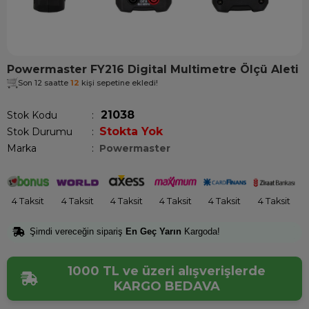
Powermaster FY216 Digital Multimetre Ölçü Aleti
Son 12 saatte
12
kişi sepetine ekledi!
21038
Stok Kodu
Stokta Yok
Stok Durumu
:
Marka
:
Powermaster
4 Taksit
4 Taksit
4 Taksit
4 Taksit
4 Taksit
4 Taksit
Şimdi vereceğin sipariş
En Geç Yarın
Kargoda!
1000 TL ve üzeri alışverişlerde
KARGO BEDAVA