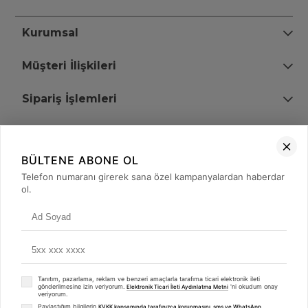
Kurumsal
Müşteri İlişkileri
Sipariş İşlemleri
Bize Ulaşın
BÜLTENE ABONE OL
+90 (850) 473 08 08
Telefon numaranı girerek sana özel kampanyalardan haberdar
ol.
Tevfik Bey Mah. Dr. Ali Demir Cd. No:51 Kat:2 Kobi İş Merkezi
Küçükçekmece / İstanbul
Tanıtım, pazarlama, reklam ve benzeri amaçlarla tarafıma ticari elektronik ileti
gönderilmesine izin veriyorum.
'ni okudum onay
Elektronik Ticari İleti Aydınlatma Metni
veriyorum.
Paylaştığım bilgilerin
KVKK kapsamında tarafınızca korunmasını, sms ve WhatsApp