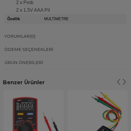
2 x Prob
2 x 1.5V AAA Pil
Özellik
MULTİMETRE
YORUMLAR
(0)
ÖDEME SEÇENEKLERI
ÜRÜN ÖNERILERI
Benzer Ürünler