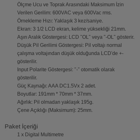
Ölçme Ucu ve Toprak Arasındaki Maksimum İzin
Verilen Gerilim: 600VAC veya 600Vac rms.
Örnekleme Hızı: Yaklaşık 3 kez/saniye.
Ekran: 3 1/2 LCD ekran, kelime yüksekliği 21mm.
Aşırı Aralık Göstergesi: LCD "OL" veya "-OL" gösterir.
Düşük Pil Gerilimi Göstergesi: Pil voltajı normal
çalışma voltajından düşük olduğunda LCD'de +-
gösterilir.
Input Polarite Göstergesi: "-" otomatik olarak
gösterilir.
Güç Kaynağı: AAA DC1.5Vx 2 adet.
Boyutlar: 191mm * 70mm * 37mm.
Ağırlık: Pil olmadan yaklaşık 195g.
Çene Açıklığı (Maksimum): 25mm.
Paket İçeriği
1 x Digital Multimetre