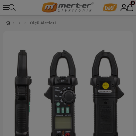
0
Ölçü Aletleri