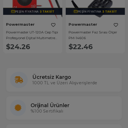
PEŞIN FIYATINA
3 TAKSIT
PEŞIN FIYATINA
3 TAKSIT
Powermaster
Powermaster
Powermaster UT-120A Cep Tipi
Powermaster Faz Sırası Ölçer
Profesyonel Dijital Multimetre
PM-14606
Ölçü Aleti
$24.26
$22.46
Ücretsiz Kargo
1000 TL ve Üzeri Alışverişlerde
Orijinal Ürünler
%100 Sertifikalı