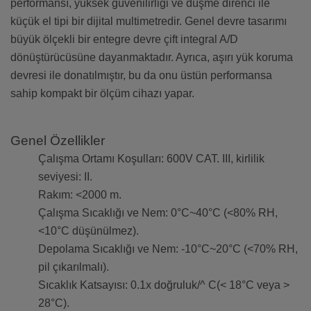
performansı, yüksek güvenilirliği ve düşme direnci ile
küçük el tipi bir dijital multimetredir. Genel devre tasarımı
büyük ölçekli bir entegre devre çift integral A/D
dönüştürücüsüne dayanmaktadır. Ayrıca, aşırı yük koruma
devresi ile donatılmıştır, bu da onu üstün performansa
sahip kompakt bir ölçüm cihazı yapar.
Genel Özellikler
Çalışma Ortamı Koşulları: 600V CAT. III, kirlilik
seviyesi: II.
Rakım: <2000 m.
Çalışma Sıcaklığı ve Nem: 0°C~40°C (<80% RH,
<10°C düşünülmez).
Depolama Sıcaklığı ve Nem: -10°C~20°C (<70% RH,
pil çıkarılmalı).
Sıcaklık Katsayısı: 0.1x doğruluk/^ C(< 18°C veya >
28°C).