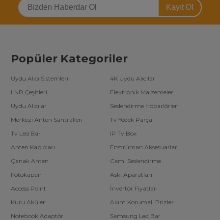
Kayıt Ol
Popüler Kategoriler
Uydu Alıcı Sistemleri
4K Uydu Alıcılar
LNB Çeşitleri
Elektronik Malzemeler
Uydu Alıcılar
Seslendirme Hoparlörleri
Merkezi Anten Santralleri
Tv Yedek Parça
Tv Led Bar
IP Tv Box
Anten Kabloları
Enstrüman Aksesuarları
Çanak Anten
Cami Seslendirme
Fotokapan
Askı Aparatları
Access Point
İnvertör Fiyatları
Kuru Aküler
Akım Korumalı Prizler
Notebook Adaptör
Samsung Led Bar