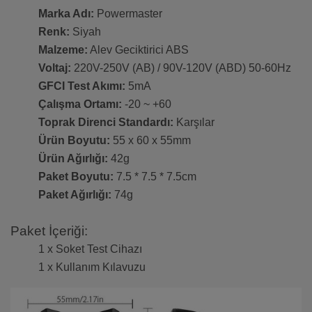
Marka Adı:
Powermaster
Renk:
Siyah
Malzeme:
Alev Geciktirici ABS
Voltaj:
220V-250V (AB) / 90V-120V (ABD) 50-60Hz
GFCI Test Akımı:
5mA
Çalışma Ortamı:
-20 ~ +60
Toprak Direnci Standardı:
Karşılar
Ürün Boyutu:
55 x 60 x 55mm
Ürün Ağırlığı:
42g
Paket Boyutu:
7.5 * 7.5 * 7.5cm
Paket Ağırlığı:
74g
Paket İçeriği:
1 x Soket Test Cihazı
1 x Kullanım Kılavuzu