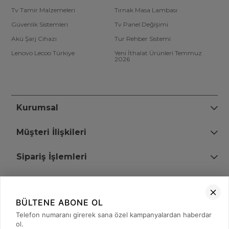
Tv Tamir Malzemeleri
Tırnak Masa Lambası
Güvenlik Sistemleri
Tv Panel Değişimi
Akü Şarj Cihazı
Tur Rehber Sistemi
Lenovo Lecoo Türkiye
Yeni İthalat Ürünleri Temmuz
2026
Kurumsal
Müşteri İlişkileri
Sipariş İşlemleri
Bize Ulaşın
BÜLTENE ABONE OL
+90 (850) 473 08 08
Telefon numaranı girerek sana özel kampanyalardan haberdar
ol.
Tevfik Bey Mah. Dr. Ali Demir Cd. No:51 Kat:2 Kobi İş Merkezi