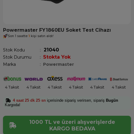
Powermaster FY1860EU Soket Test Cihazı
Son 1 saatte
1
kişi satın aldı!
21040
Stok Kodu
Stokta Yok
Stok Durumu
:
Marka
:
Powermaster
4 Taksit
4 Taksit
4 Taksit
4 Taksit
4 Taksit
4 Taksit
4 saat 25 dk 25 sn
içerisinde sipariş verirsen, sipariş
Bugün
Kargoda!
1000 TL ve üzeri alışverişlerde
KARGO BEDAVA