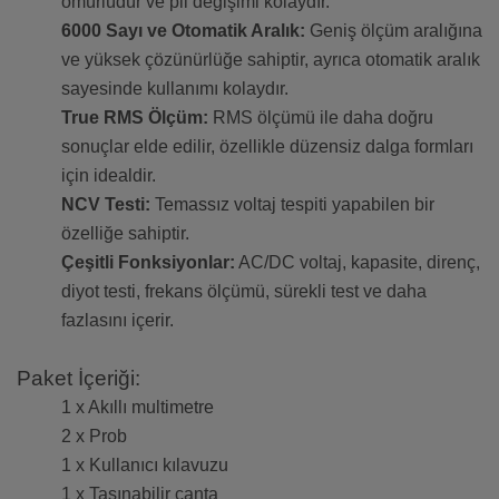
ömürlüdür ve pil değişimi kolaydır.
6000 Sayı ve Otomatik Aralık:
Geniş ölçüm aralığına
ve yüksek çözünürlüğe sahiptir, ayrıca otomatik aralık
sayesinde kullanımı kolaydır.
True RMS Ölçüm:
RMS ölçümü ile daha doğru
sonuçlar elde edilir, özellikle düzensiz dalga formları
için idealdir.
NCV Testi:
Temassız voltaj tespiti yapabilen bir
özelliğe sahiptir.
Çeşitli Fonksiyonlar:
AC/DC voltaj, kapasite, direnç,
diyot testi, frekans ölçümü, sürekli test ve daha
fazlasını içerir.
Paket İçeriği:
1 x Akıllı multimetre
2 x Prob
1 x Kullanıcı kılavuzu
1 x Taşınabilir çanta