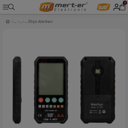
0
Ölçü Aletleri