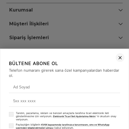
Kurumsal
Müşteri İlişkileri
Sipariş İşlemleri
Bize Ulaşın
BÜLTENE ABONE OL
+90 (850) 473 08 08
Telefon numaranı girerek sana özel kampanyalardan haberdar
ol.
Tevfik Bey Mah. Dr. Ali Demir Cd. No:51 Kat:2 Kobi İş Merkezi
Küçükçekmece / İstanbul
Tanıtım, pazarlama, reklam ve benzeri amaçlarla tarafıma ticari elektronik ileti
gönderilmesine izin veriyorum.
'ni okudum onay
Elektronik Ticari İleti Aydınlatma Metni
veriyorum.
Paylaştığım bilgilerin
KVKK kapsamında tarafınızca korunmasını, sms ve WhatsApp
kabul ediyorum.
üzerinden bilgilendirmeleri almayı