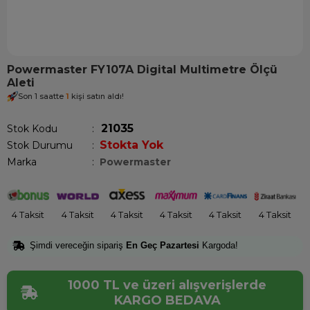
Powermaster FY107A Digital Multimetre Ölçü
Aleti
Son 1 saatte
1
kişi satın aldı!
21035
Stok Kodu
Stokta Yok
Stok Durumu
:
Marka
:
Powermaster
4 Taksit
4 Taksit
4 Taksit
4 Taksit
4 Taksit
4 Taksit
Şimdi vereceğin sipariş
En Geç Pazartesi
Kargoda!
1000 TL ve üzeri alışverişlerde
KARGO BEDAVA