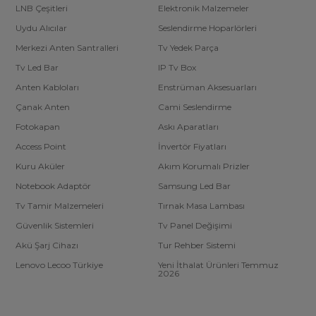
LNB Çeşitleri
Elektronik Malzemeler
Uydu Alıcılar
Seslendirme Hoparlörleri
Merkezi Anten Santralleri
Tv Yedek Parça
Tv Led Bar
IP Tv Box
Anten Kabloları
Enstrüman Aksesuarları
Çanak Anten
Cami Seslendirme
Fotokapan
Askı Aparatları
Access Point
İnvertör Fiyatları
Kuru Aküler
Akım Korumalı Prizler
Notebook Adaptör
Samsung Led Bar
Tv Tamir Malzemeleri
Tırnak Masa Lambası
Güvenlik Sistemleri
Tv Panel Değişimi
Akü Şarj Cihazı
Tur Rehber Sistemi
Lenovo Lecoo Türkiye
Yeni İthalat Ürünleri Temmuz
2026