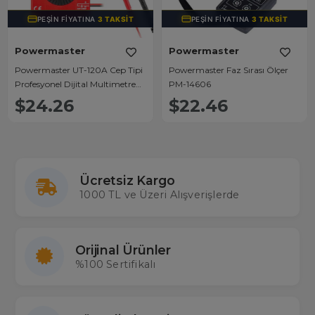
PEŞIN FIYATINA
3 TAKSIT
PEŞIN FIYATINA
3 TAKSIT
Powermaster
Powermaster
Powermaster UT-120A Cep Tipi
Powermaster Faz Sırası Ölçer
Profesyonel Dijital Multimetre
PM-14606
Ölçü Aleti
$24.26
$22.46
Ücretsiz Kargo
1000 TL ve Üzeri Alışverişlerde
Orijinal Ürünler
%100 Sertifikalı