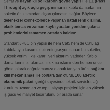
Şeffaf ve
dayanıklı polikarbon gövde yapısı
ile
EZ (Pass
Through) açık uçlu geçiş mimarisi
, kablo damarlarının
soketin ön kısmından dışarı çıkmasını sağlar. Böylece
geleneksel konnektörlerde yaşanan
hatalı renk dizilimi,
eksik temas ve zaman kaybı yaratan yeniden çakma
problemlerini tamamen ortadan kaldırır
.
Standart 8P8C pin yapısı ile hem Cat5 hem de Cat6 ağ
kablolarıyla kusursuz bir entegrasyon sunan bu soketler,
yüksek verimlilikte kararlı veri aktarımı vadeder. Kablo
damarlarının sıralamasını sıkma işleminden hemen önce
görsel olarak doğrulamanıza olanak tanıyan ürün,
sağlam
kilit mekanizması
ile portlara tam oturur.
100 adetlik
ekonomik paket içeriği
sayesinde teknik servisler, ağ
kurulum uzmanları ve toplu altyapı projeleri için en yüksek
iş gücü ve maliyet tasarrufunu bir arada sunar.