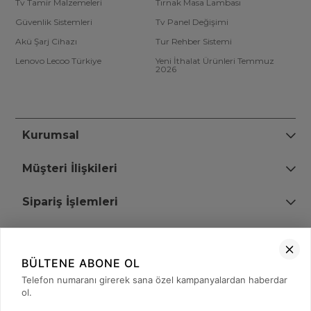
Tv Tamir Malzemeleri
Tırnak Masa Lambası
Güvenlik Sistemleri
Tv Panel Değişimi
Akü Şarj Cihazı
Tur Rehber Sistemi
Lenovo Lecoo Türkiye
Yeni İthalat Ürünleri Temmuz
2026
Kurumsal
Müşteri İlişkileri
Sipariş İşlemleri
Bize Ulaşın
BÜLTENE ABONE OL
+90 (850) 473 08 08
Telefon numaranı girerek sana özel kampanyalardan haberdar
ol.
Tevfik Bey Mah. Dr. Ali Demir Cd. No:51 Kat:2 Kobi İş Merkezi
Küçükçekmece / İstanbul