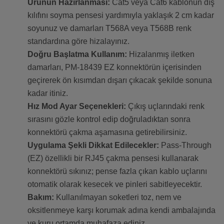
Ürünün Hazırlanması:
Cat5 veya Cat6 kablonun dış
kılıfını soyma pensesi yardımıyla yaklaşık 2 cm kadar
soyunuz ve damarları T568A veya T568B renk
standardına göre hizalayınız.
Doğru Başlatma Kullanım:
Hizalanmış iletken
damarları, PM-18439 EZ konnektörün içerisinden
geçirerek ön kısımdan dışarı çıkacak şekilde sonuna
kadar itiniz.
Hız Mod Ayar Seçenekleri:
Çıkış uçlarındaki renk
sırasını gözle kontrol edip doğruladıktan sonra
konnektörü çakma aşamasına getirebilirsiniz.
Uygulama Şekli Dikkat Edilecekler:
Pass-Through
(EZ) özellikli bir RJ45 çakma pensesi kullanarak
konnektörü sıkınız; pense fazla çıkan kablo uçlarını
otomatik olarak kesecek ve pinleri sabitleyecektir.
Bakım:
Kullanılmayan soketleri toz, nem ve
oksitlenmeye karşı korumak adına kendi ambalajında
ve kuru ortamda muhafaza ediniz.