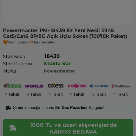
Powermaster PM-18439 Ez Yeni Nesil RJ45
Cat5/Cat6 8P/8C Açık Uçlu Soket (100'lük Paket)
Son 1 günde
13
kişi favoriledi!
18439
Stok Kodu
Stokta Var
Stok Durumu
:
Marka
:
Powermaster
4 Taksit
4 Taksit
4 Taksit
4 Taksit
4 Taksit
4 Taksit
Şimdi vereceğin sipariş
En Geç Pazartesi
Kargoda!
1000 TL ve üzeri alışverişlerde
KARGO BEDAVA