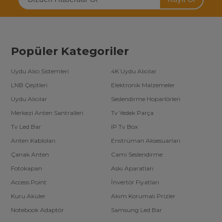
Popüler Kategoriler
Uydu Alıcı Sistemleri
4K Uydu Alıcılar
LNB Çeşitleri
Elektronik Malzemeler
Uydu Alıcılar
Seslendirme Hoparlörleri
Merkezi Anten Santralleri
Tv Yedek Parça
Tv Led Bar
IP Tv Box
Anten Kabloları
Enstrüman Aksesuarları
Çanak Anten
Cami Seslendirme
Fotokapan
Askı Aparatları
Access Point
İnvertör Fiyatları
Kuru Aküler
Akım Korumalı Prizler
Notebook Adaptör
Samsung Led Bar