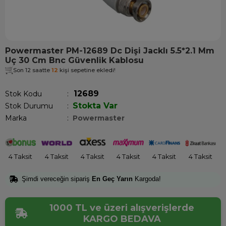
Powermaster PM-12689 Dc Dişi Jacklı 5.5*2.1 Mm
Uç 30 Cm Bnc Güvenlik Kablosu
Son 12 saatte
12
kişi sepetine ekledi!
12689
Stok Kodu
Stokta Var
Stok Durumu
:
Marka
:
Powermaster
4 Taksit
4 Taksit
4 Taksit
4 Taksit
4 Taksit
4 Taksit
Şimdi vereceğin sipariş
En Geç Yarın
Kargoda!
1000 TL ve üzeri alışverişlerde
KARGO BEDAVA