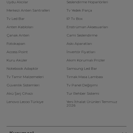
Uydu Alıcılar
Seslendirme Hoparlörleri
Merkezi Anten Santralleri
Tv Yedek Parça
Tv Led Bar
IP Tv Box
Anten Kabloları
Enstrüman Aksesuarları
Çanak Anten
Cami Seslendirme
Fotokapan
Askı Aparatları
Access Point
İnvertör Fiyatları
Kuru Aküler
Akım Korumalı Prizler
Notebook Adaptör
Samsung Led Bar
Tv Tamir Malzemeleri
Tırnak Masa Lambası
Güvenlik Sistemleri
Tv Panel Değişimi
Akü Şarj Cihazı
Tur Rehber Sistemi
Lenovo Lecoo Türkiye
Yeni İthalat Ürünleri Temmuz
2026