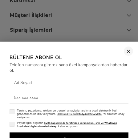
Kurumsal
Müşteri İlişkileri
Sipariş İşlemleri
Bize Ulaşın
BÜLTENE ABONE OL
+90 (850) 473 08 08
Telefon numaranı girerek sana özel kampanyalardan haberdar
ol.
Tevfik Bey Mah. Dr. Ali Demir Cd. No:51 Kat:2 Kobi İş Merkezi
Küçükçekmece / İstanbul
Tanıtım, pazarlama, reklam ve benzeri amaçlarla tarafıma ticari elektronik ileti
gönderilmesine izin veriyorum.
'ni okudum onay
Elektronik Ticari İleti Aydınlatma Metni
veriyorum.
Paylaştığım bilgilerin
KVKK kapsamında tarafınızca korunmasını, sms ve WhatsApp
kabul ediyorum.
üzerinden bilgilendirmeleri almayı
© 2008 - 2026
merterelektronik.com
Whatsapp
- Tüm Hakları Saklıdır. Kredi kartı bilgileriniz 256bit SSL sertifikası ile