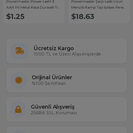
Powermaster Power Led'li 3
Powermaster Şarjlı Ledli Uzun
AAA Pil Metal Kasa Duracell Tip
Menzilli Kamp Tipi Işıldak Fener
Fener (Tekli)
JS-881A
$1.25
$18.63
Ücretsiz Kargo
1000 TL ve Üzeri Alışverişlerde
Orijinal Ürünler
%100 Sertifikalı
Güvenli Alışveriş
256Bit SSL Koruması