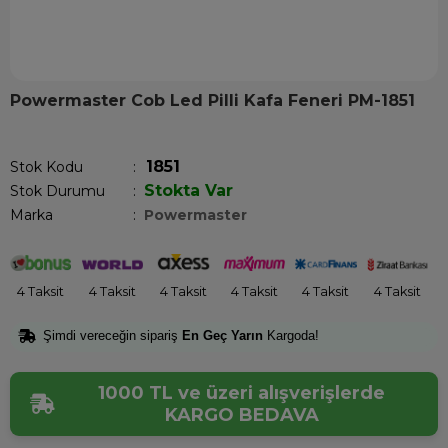
Powermaster Cob Led Pilli Kafa Feneri PM-1851
Son 12 saatte
12
kişi sepetine ekledi!
1851
Stok Kodu
Stokta Var
Stok Durumu
:
Marka
:
Powermaster
4 Taksit
4 Taksit
4 Taksit
4 Taksit
4 Taksit
4 Taksit
Şimdi vereceğin sipariş
En Geç Yarın
Kargoda!
1000 TL ve üzeri alışverişlerde
KARGO BEDAVA