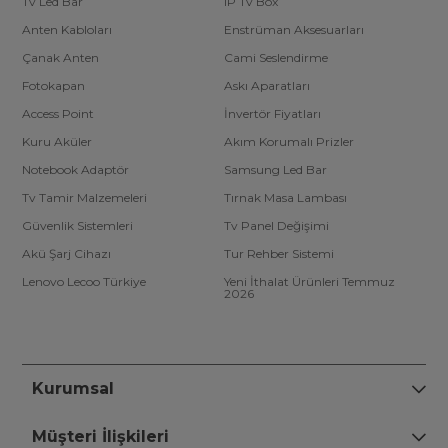
Tv Led Bar
IP Tv Box
Anten Kabloları
Enstrüman Aksesuarları
Çanak Anten
Cami Seslendirme
Fotokapan
Askı Aparatları
Access Point
İnvertör Fiyatları
Kuru Aküler
Akım Korumalı Prizler
Notebook Adaptör
Samsung Led Bar
Tv Tamir Malzemeleri
Tırnak Masa Lambası
Güvenlik Sistemleri
Tv Panel Değişimi
Akü Şarj Cihazı
Tur Rehber Sistemi
Lenovo Lecoo Türkiye
Yeni İthalat Ürünleri Temmuz
2026
Kurumsal
Müşteri İlişkileri