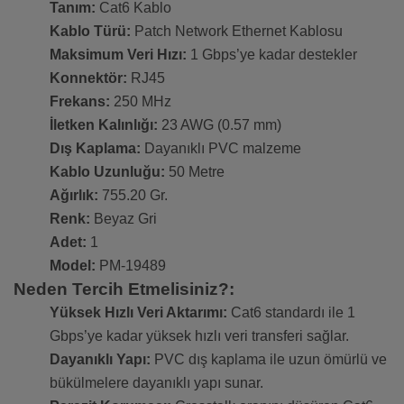
Tanım:
Cat6 Kablo
Kablo Türü:
Patch Network Ethernet Kablosu
Maksimum Veri Hızı:
1 Gbps’ye kadar destekler
Konnektör:
RJ45
Frekans:
250 MHz
İletken Kalınlığı:
23 AWG (0.57 mm)
Dış Kaplama:
Dayanıklı PVC malzeme
Kablo Uzunluğu:
50 Metre
Ağırlık:
755.20 Gr.
Renk:
Beyaz Gri
Adet:
1
Model:
PM-19489
Neden Tercih Etmelisiniz?:
Yüksek Hızlı Veri Aktarımı:
Cat6 standardı ile 1
Gbps’ye kadar yüksek hızlı veri transferi sağlar.
Dayanıklı Yapı:
PVC dış kaplama ile uzun ömürlü ve
bükülmelere dayanıklı yapı sunar.