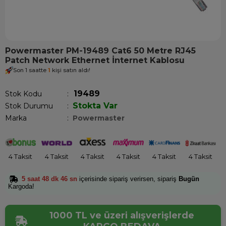
Powermaster PM-19489 Cat6 50 Metre RJ45
Patch Network Ethernet İnternet Kablosu
Son 1 saatte
1
kişi satın aldı!
19489
Stok Kodu
Stokta Var
Stok Durumu
:
Marka
:
Powermaster
4 Taksit
4 Taksit
4 Taksit
4 Taksit
4 Taksit
4 Taksit
5 saat 48 dk 46 sn
içerisinde sipariş verirsen, sipariş
Bugün
Kargoda!
1000 TL ve üzeri alışverişlerde