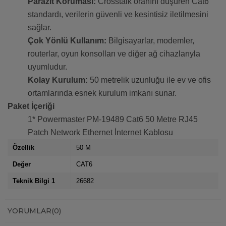
Parazit Koruması:
Crosstalk oranını düşüren Cat6
standardı, verilerin güvenli ve kesintisiz iletilmesini
sağlar.
Çok Yönlü Kullanım:
Bilgisayarlar, modemler,
routerlar, oyun konsolları ve diğer ağ cihazlarıyla
uyumludur.
Kolay Kurulum:
50 metrelik uzunluğu ile ev ve ofis
ortamlarında esnek kurulum imkanı sunar.
Paket İçeriği
1* Powermaster PM-19489 Cat6 50 Metre RJ45
Patch Network Ethernet İnternet Kablosu
Özellik
50 M
Değer
CAT6
Teknik Bilgi 1
26682
YORUMLAR
(0)