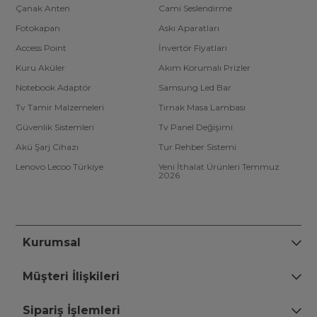
Çanak Anten
Cami Seslendirme
Fotokapan
Askı Aparatları
Access Point
İnvertör Fiyatları
Kuru Aküler
Akım Korumalı Prizler
Notebook Adaptör
Samsung Led Bar
Tv Tamir Malzemeleri
Tırnak Masa Lambası
Güvenlik Sistemleri
Tv Panel Değişimi
Akü Şarj Cihazı
Tur Rehber Sistemi
Lenovo Lecoo Türkiye
Yeni İthalat Ürünleri Temmuz
2026
Kurumsal
Müşteri İlişkileri
Sipariş İşlemleri