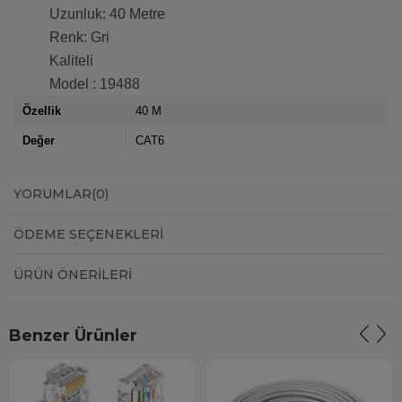
Uzunluk: 40 Metre
Renk: Gri
Kaliteli
Model : 19488
Özellik
40 M
Değer
CAT6
YORUMLAR
(0)
ÖDEME SEÇENEKLERI
ÜRÜN ÖNERILERI
Benzer Ürünler