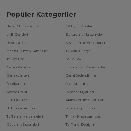
Popüler Kategoriler
Uydu Alıcı Sistemleri
4K Uydu Alıcılar
LNB Çeşitleri
Elektronik Malzemeler
Uydu Alıcılar
Seslendirme Hoparlörleri
Merkezi Anten Santralleri
Tv Yedek Parça
Tv Led Bar
IP Tv Box
Anten Kabloları
Enstrüman Aksesuarları
Çanak Anten
Cami Seslendirme
Fotokapan
Askı Aparatları
Access Point
İnvertör Fiyatları
Kuru Aküler
Akım Korumalı Prizler
Notebook Adaptör
Samsung Led Bar
Tv Tamir Malzemeleri
Tırnak Masa Lambası
Güvenlik Sistemleri
Tv Panel Değişimi