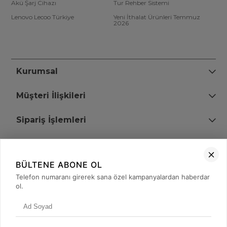
Akü Şarj Cihazı
Tur Rehber Sistemi
Lenovo Lecoo Türkiye
Yeni İthalat Ürünleri Temmuz
2026
Kurumsal
Müşteri İlişkileri
Sipariş İşlemleri
Bize Ulaşın
BÜLTENE ABONE OL
+90 (850) 473 08 08
Telefon numaranı girerek sana özel kampanyalardan haberdar
ol.
Tevfik Bey Mah. Dr. Ali Demir Cd. No:51 Kat:2 Kobi İş Merkezi
Küçükçekmece / İstanbul