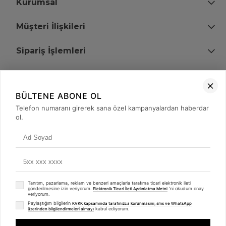
Kurumsal
Müşteri İlişkileri
Sipariş İşlemleri
Bize Ulaşın
BÜLTENE ABONE OL
+90 (850) 473 08 08
Telefon numaranı girerek sana özel kampanyalardan haberdar
ol.
Tevfik Bey Mah. Dr. Ali Demir Cd. No:51 Kat:2 Kobi İş Merkezi
Küçükçekmece / İstanbul
Tanıtım, pazarlama, reklam ve benzeri amaçlarla tarafıma ticari elektronik ileti
gönderilmesine izin veriyorum.
'ni okudum onay
Elektronik Ticari İleti Aydınlatma Metni
veriyorum.
Paylaştığım bilgilerin
KVKK kapsamında tarafınızca korunmasını, sms ve WhatsApp
kabul ediyorum.
üzerinden bilgilendirmeleri almayı
© 2008 - 2026
merterelektronik.com
Whatsapp