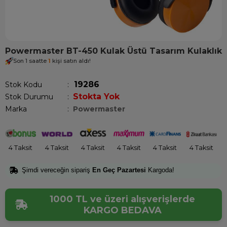
Powermaster BT-450 Kulak Üstü Tasarım Kulaklık
Son 1 saatte
1
kişi satın aldı!
19286
Stok Kodu
Stokta Yok
Stok Durumu
:
Marka
:
Powermaster
4 Taksit
4 Taksit
4 Taksit
4 Taksit
4 Taksit
4 Taksit
Şimdi vereceğin sipariş
En Geç Pazartesi
Kargoda!
1000 TL ve üzeri alışverişlerde
KARGO BEDAVA