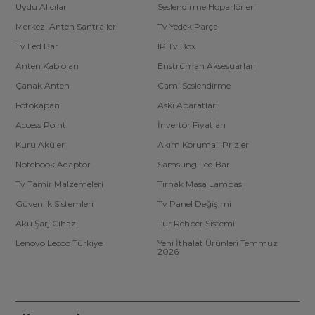
Uydu Alıcılar
Seslendirme Hoparlörleri
Merkezi Anten Santralleri
Tv Yedek Parça
Tv Led Bar
IP Tv Box
Anten Kabloları
Enstrüman Aksesuarları
Çanak Anten
Cami Seslendirme
Fotokapan
Askı Aparatları
Access Point
İnvertör Fiyatları
Kuru Aküler
Akım Korumalı Prizler
Notebook Adaptör
Samsung Led Bar
Tv Tamir Malzemeleri
Tırnak Masa Lambası
Güvenlik Sistemleri
Tv Panel Değişimi
Akü Şarj Cihazı
Tur Rehber Sistemi
Lenovo Lecoo Türkiye
Yeni İthalat Ürünleri Temmuz
2026