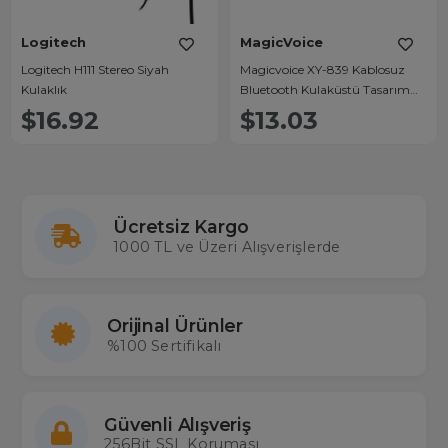
Logitech
MagicVoice
Logitech H111 Stereo Siyah
Magicvoice XY-839 Kablosuz
Kulaklık
Bluetooth Kulaküstü Tasarım
Kulaklık
$16.92
$13.03
Ücretsiz Kargo
1000 TL ve Üzeri Alışverişlerde
Orijinal Ürünler
%100 Sertifikalı
Güvenli Alışveriş
256Bit SSL Koruması