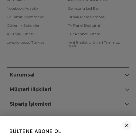
Notebook Adaptör
Samsung Led Bar
Tv Tamir Malzemeleri
Tırnak Masa Lambası
Güvenlik Sistemleri
Tv Panel Değişimi
Akü Şarj Cihazı
Tur Rehber Sistemi
Lenovo Lecoo Türkiye
Yeni İthalat Ürünleri Temmuz
2026
Kurumsal
Müşteri İlişkileri
Sipariş İşlemleri
Bize Ulaşın
BÜLTENE ABONE OL
+90 (850) 473 08 08