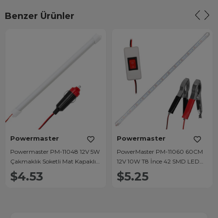
Benzer Ürünler
Powermaster
Powermaster
Powermaster PM-11048 12V 5W
PowerMaster PM-11060 60CM
Çakmaklık Soketli Mat Kapaklı
12V 10W T8 İnce 42 SMD LED
30 cm LED Bar Lamba (6500K
6500K Beyaz Lamba Akü
$4.53
$5.25
Beyaz)
Maşalı Anahtarlı