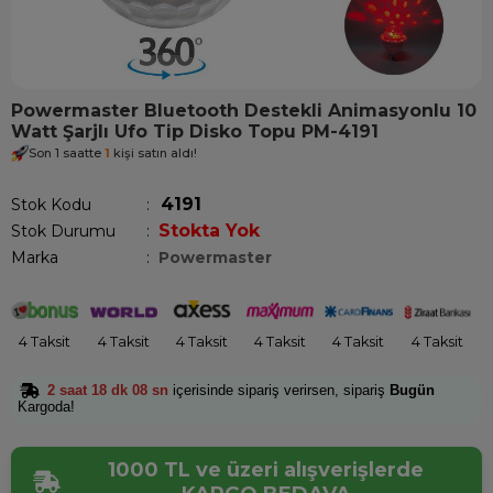
Powermaster Bluetooth Destekli Animasyonlu 10
Watt Şarjlı Ufo Tip Disko Topu PM-4191
Son 1 saatte
1
kişi satın aldı!
4191
Stok Kodu
Stokta Yok
Stok Durumu
:
Marka
:
Powermaster
4 Taksit
4 Taksit
4 Taksit
4 Taksit
4 Taksit
4 Taksit
2 saat 18 dk 08 sn
içerisinde sipariş verirsen, sipariş
Bugün
Kargoda!
1000 TL ve üzeri alışverişlerde