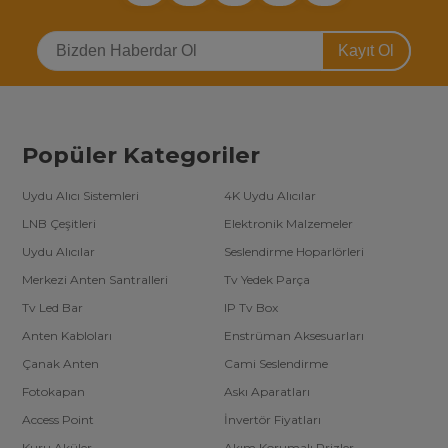
Kayıt Ol
Popüler Kategoriler
Uydu Alıcı Sistemleri
4K Uydu Alıcılar
LNB Çeşitleri
Elektronik Malzemeler
Uydu Alıcılar
Seslendirme Hoparlörleri
Merkezi Anten Santralleri
Tv Yedek Parça
Tv Led Bar
IP Tv Box
Anten Kabloları
Enstrüman Aksesuarları
Çanak Anten
Cami Seslendirme
Fotokapan
Askı Aparatları
Access Point
İnvertör Fiyatları
Kuru Aküler
Akım Korumalı Prizler