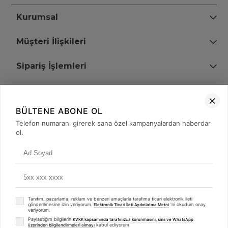
Kurumsal
Müşteri İlişkileri
Sipariş İşlemleri
Bize Ulaşın
BÜLTENE ABONE OL
+90 (850) 473 08 08
Telefon numaranı girerek sana özel kampanyalardan haberdar
ol.
Tevfik Bey Mah. Dr. Ali Demir Cd. No:51 Kat:2 Kobi İş Merkezi
Küçükçekmece / İstanbul
Tanıtım, pazarlama, reklam ve benzeri amaçlarla tarafıma ticari elektronik ileti
gönderilmesine izin veriyorum.
'ni okudum onay
Elektronik Ticari İleti Aydınlatma Metni
veriyorum.
Paylaştığım bilgilerin
KVKK kapsamında tarafınızca korunmasını, sms ve WhatsApp
kabul ediyorum.
üzerinden bilgilendirmeleri almayı