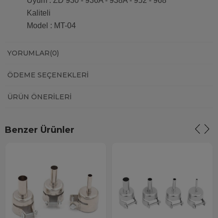
Uyum : ZD 930 - 936A - 938A - 952 - 968
Kaliteli
Model : MT-04
YORUMLAR
(0)
ÖDEME SEÇENEKLERI
ÜRÜN ÖNERILERI
Benzer Ürünler