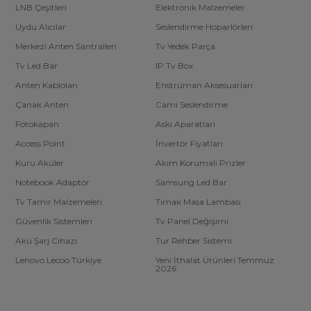
LNB Çeşitleri
Elektronik Malzemeler
Uydu Alıcılar
Seslendirme Hoparlörleri
Merkezi Anten Santralleri
Tv Yedek Parça
Tv Led Bar
IP Tv Box
Anten Kabloları
Enstrüman Aksesuarları
Çanak Anten
Cami Seslendirme
Fotokapan
Askı Aparatları
Access Point
İnvertör Fiyatları
Kuru Aküler
Akım Korumalı Prizler
Notebook Adaptör
Samsung Led Bar
Tv Tamir Malzemeleri
Tırnak Masa Lambası
Güvenlik Sistemleri
Tv Panel Değişimi
Akü Şarj Cihazı
Tur Rehber Sistemi
Lenovo Lecoo Türkiye
Yeni İthalat Ürünleri Temmuz
2026