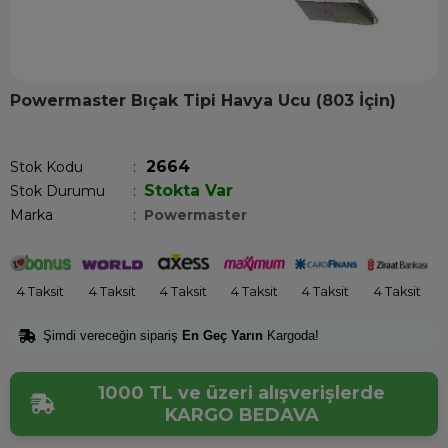
Powermaster Bıçak Tipi Havya Ucu (803 İçin)
Son 1 saatte
1
kişi satın aldı!
2664
Stok Kodu
Stokta Var
Stok Durumu
:
Marka
:
Powermaster
4 Taksit
4 Taksit
4 Taksit
4 Taksit
4 Taksit
4 Taksit
Şimdi vereceğin sipariş
En Geç Yarın
Kargoda!
1000 TL ve üzeri alışverişlerde
KARGO BEDAVA