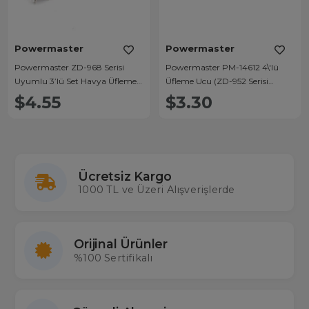
Powermaster
Powermaster
Powermaster ZD-968 Serisi
Powermaster PM-14612 4\'lü
Uyumlu 3’lü Set Havya Üfleme
Üfleme Ucu (ZD-952 Serisi
Ucu
Uyumlu)
$4.55
$3.30
Ücretsiz Kargo
1000 TL ve Üzeri Alışverişlerde
Orijinal Ürünler
%100 Sertifikalı