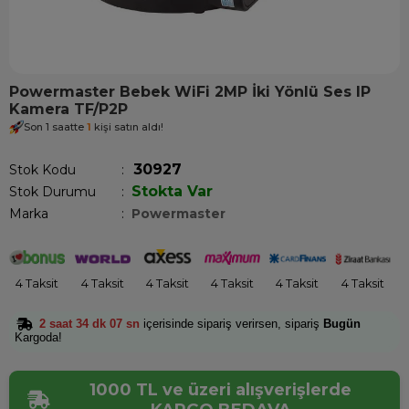
Powermaster Bebek WiFi 2MP İki Yönlü Ses IP
Kamera TF/P2P
Son 1 saatte
1
kişi satın aldı!
30927
Stok Kodu
Stokta Var
Stok Durumu
:
Marka
:
Powermaster
4 Taksit
4 Taksit
4 Taksit
4 Taksit
4 Taksit
4 Taksit
2 saat 34 dk 07 sn
içerisinde sipariş verirsen, sipariş
Bugün
Kargoda!
1000 TL ve üzeri alışverişlerde