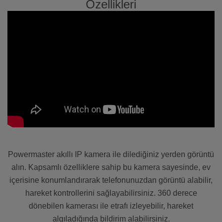
Özellikleri
Powermaster akıllı IP kamera ile dilediğiniz yerden görüntü
alın. Kapsamlı özelliklere sahip bu kamera sayesinde, ev
içerisine konumlandırarak telefonunuzdan görüntü alabilir,
hareket kontrollerini sağlayabilirsiniz. 360 derece
dönebilen kamerası ile etrafı izleyebilir, hareket
algıladığında bildirim alabilirsiniz.