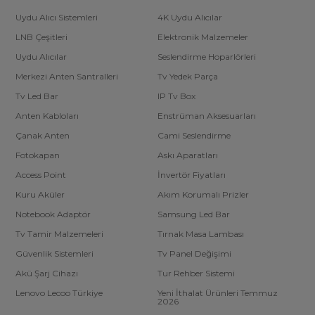
Uydu Alıcı Sistemleri
4K Uydu Alıcılar
LNB Çeşitleri
Elektronik Malzemeler
Uydu Alıcılar
Seslendirme Hoparlörleri
Merkezi Anten Santralleri
Tv Yedek Parça
Tv Led Bar
IP Tv Box
Anten Kabloları
Enstrüman Aksesuarları
Çanak Anten
Cami Seslendirme
Fotokapan
Askı Aparatları
Access Point
İnvertör Fiyatları
Kuru Aküler
Akım Korumalı Prizler
Notebook Adaptör
Samsung Led Bar
Tv Tamir Malzemeleri
Tırnak Masa Lambası
Güvenlik Sistemleri
Tv Panel Değişimi
Akü Şarj Cihazı
Tur Rehber Sistemi
Lenovo Lecoo Türkiye
Yeni İthalat Ürünleri Temmuz
2026