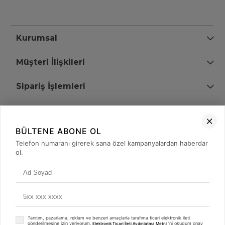
Kurumsal
Müşteri İlişkileri
Sipariş İşlemleri
Bize Ulaşın
BÜLTENE ABONE OL
+90 (850) 473 08 08
Telefon numaranı girerek sana özel kampanyalardan haberdar
ol.
Tevfik Bey Mah. Dr. Ali Demir Cd. No:51 Kat:2 Kobi İş Merkezi
Küçükçekmece / İstanbul
Tanıtım, pazarlama, reklam ve benzeri amaçlarla tarafıma ticari elektronik ileti
gönderilmesine izin veriyorum.
'ni okudum onay
Elektronik Ticari İleti Aydınlatma Metni