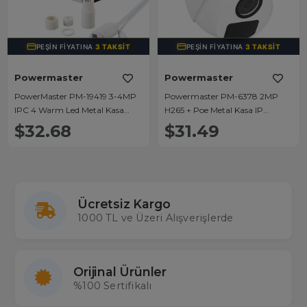
PEŞIN FIYATINA
3 TAKSIT
PEŞIN FIYATINA
3 TAKSIT
Powermaster
Powermaster
PowerMaster PM-19419 3-4MP
Powermaster PM-6378 2MP
IPC 4 Warm Led Metal Kasa
H265 + Poe Metal Kasa IP
Poeli IP Bullet Kamera
Kamera
$32.68
$31.49
Ücretsiz Kargo
1000 TL ve Üzeri Alışverişlerde
Orijinal Ürünler
%100 Sertifikalı